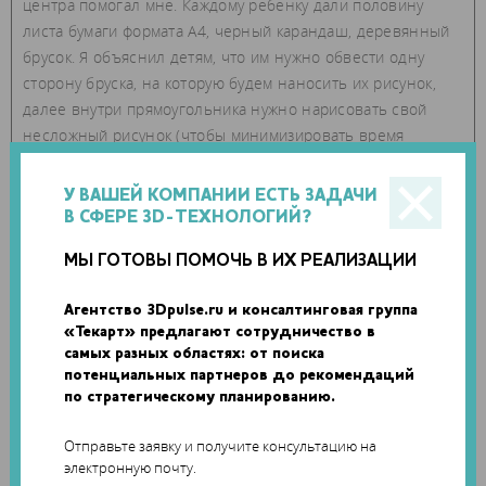
центра помогал мне. Каждому ребенку дали половину
листа бумаги формата А4, черный карандаш, деревянный
брусок. Я объяснил детям, что им нужно обвести одну
сторону бруска, на которую будем наносить их рисунок,
далее внутри прямоугольника нужно нарисовать свой
несложный рисунок (чтобы минимизировать время
гравировки). Потом мы фотографировали рисунок и
отправляли на мою электронную почту.
У ВАШЕЙ КОМПАНИИ ЕСТЬ ЗАДАЧИ
В СФЕРЕ 3D-ТЕХНОЛОГИЙ?
МЫ ГОТОВЫ ПОМОЧЬ В ИХ РЕАЛИЗАЦИИ
Агентство 3Dpulse.ru и консалтинговая группа
«Текарт» предлагают сотрудничество в
самых разных областях: от поиска
потенциальных партнеров до рекомендаций
по стратегическому планированию.
Отправьте заявку и получите консультацию на
электронную почту.