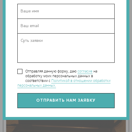
Рисунок 2. Рисунок ребенка для гравировки.
Я открывал MS Paint, уменьшал размер рисунка до
примерно 600х400 пикселей и отправлял в программу
Laser Axe CNCC (получались размеры 60х40 мм), где
преобразовывал рисунок в контурные линии и переводил
в формат G-Code. Выставлял рекомендуемую
производителем станка максимальную скорость 1500 мм/
мин, нажимал Run и отходил от ноутбука.
Отправляя данную форму, даю
согласие
на
обработку моих персональных данных в
соответствии с
Политикой в отношении обработки
персональных данных.