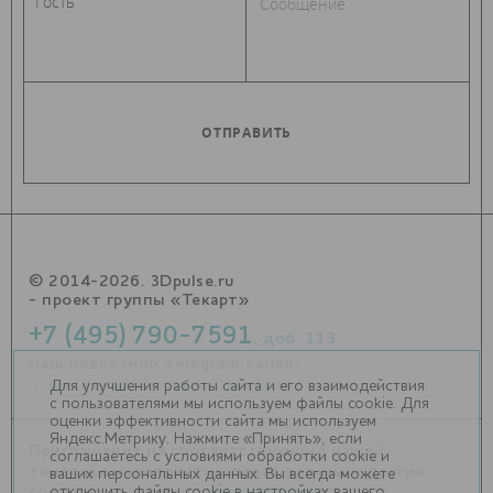
© 2014-2026. 3Dpulse.ru
- проект группы «Текарт»
+7 (495) 790-7591
, доб. 113
Наш новостной telegram канал:
https://t.me/Techart_CaseStudy
Для улучшения работы сайта и его взаимодействия
с пользователями мы используем файлы cookie. Для
оценки эффективности сайта мы используем
Яндекс.Метрику. Нажмите «Принять», если
Приглашения на соответствующие нашей
соглашаетесь с условиями обработки cookie и
тематике мероприятия, пресс-релизы и другие
ваших персональных данных. Вы всегда можете
отключить файлы cookie в настройках вашего