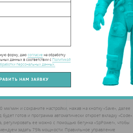
ыделение границ).
изации. BlackWhite – это инверсия цветов, картинка открывается
нную форму, даю
согласие
на обработку
делить что гравировать (фон или саму картинку). Outline — мет
ьных данных в соответствии с
Политикой
бработки персональных данных.
а. С помощью кнопки «Scale» вы можете вручную задать размеры
лазерного гравера.
димо сгенерировать G-code.
50 мм/мин и сохраните настройки, нажав на кнопку «Save», далее
д будет готов и программа автоматически откроет вкладку «Code»
 регулировать ее можно с помощью бегунка «SpPower», чтобы
комендуем задать 75% мощности. Правильное управление