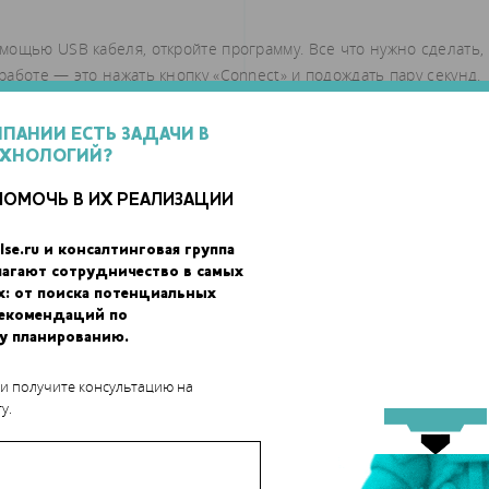
мощью USB кабеля, откройте программу. Все что нужно сделать,
аботе — это нажать кнопку «Connect» и подождать пару секунд.
 помощью кнопки «Open» и векторизуйте изображение, нажав на
МПАНИИ ЕСТЬ ЗАДАЧИ В
ЕХНОЛОГИЙ?
ПОМОЧЬ В ИХ РЕАЛИЗАЦИИ
lse.ru и консалтинговая группа
лагают сотрудничество в самых
х: от поиска потенциальных
рекомендаций по
у планированию.
 и получите консультацию на
у.