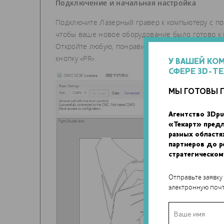
Подключение и начальная настройка
Подключите Лазерный гравер к компьютеру с по
чтобы ваше новое оборудование было готово к р
Откройте любую, понравившуюся вам картинку с
кнопку «PR».
У ВАШЕЙ КО
СФЕРЕ 3D-Т
МЫ ГОТОВЫ 
Агентство 3Dpu
«Текарт» пред
разных областя
партнеров до 
стратегическом
Отправьте заявку
электронную почт