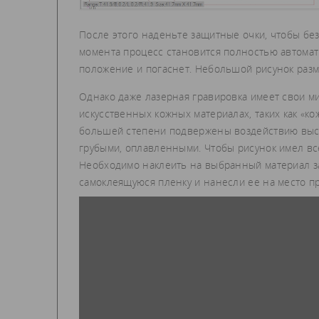
После этого наденьте защитные очки, чтобы без
момента процесс становится полностью автомат
положение и погаснет. Небольшой рисунок разм
Однако даже лазерная гравировка имеет свои ми
искусственных кожных материалах, таких как «ко
большей степени подвержены воздействию высо
грубыми, оплавленными. Чтобы рисунок имел вс
Необходимо наклеить на выбранный материал з
самоклеящуюся пленку и нанесли ее на место п