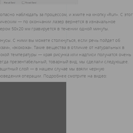
опасно наблюдать за процессом, и жмите на кнопку «Run». С это
ическим — по окончании лазер вернется в изначальное
ером 50х20 мм гравируется в течении одной минуты.
нусы. С ними вы можете столкнуться, если речь пойдет об
жзам», «экокожа». Такие вещества в отличие от натуральных в
кой температуры — края рисунка или надписи получатся очень
егда презентабельный, товарный вид, мы сделали следующее.
ащитный слой — в нашем случае мы взяли черную
роведения операции. Подробнее смотрите на видео: