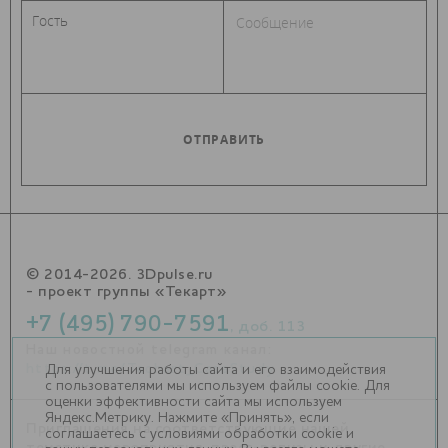
© 2014-2026. 3Dpulse.ru
- проект группы «Текарт»
+7 (495) 790-7591
, доб. 113
Наш новостной telegram канал:
https://t.me/Techart_CaseStudy
Для улучшения работы сайта и его взаимодействия
с пользователями мы используем файлы cookie. Для
оценки эффективности сайта мы используем
Яндекс.Метрику. Нажмите «Принять», если
Приглашения на соответствующие нашей
соглашаетесь с условиями обработки cookie и