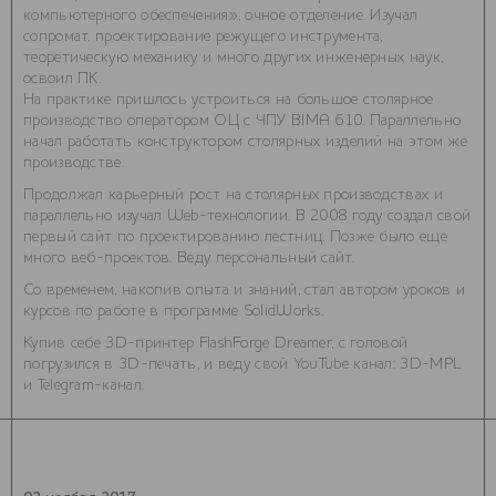
компьютерного обеспечения», очное отделение. Изучал
сопромат, проектирование режущего инструмента,
теоретическую механику и много других инженерных наук,
освоил ПК.
На практике пришлось устроиться на большое столярное
производство оператором ОЦ с ЧПУ BIMA 610. Параллельно
начал работать конструктором столярных изделий на этом же
производстве.
Продолжал карьерный рост на столярных производствах и
параллельно изучал Web-технологии. В 2008 году создал свой
первый сайт по проектированию лестниц. Позже было еще
много веб-проектов. Веду персональный
сайт
.
Со временем, накопив опыта и знаний, стал автором уроков и
курсов по работе в программе SolidWorks.
Купив себе 3D-принтер FlashForge Dreamer, с головой
погрузился в 3D-печать, и веду свой YouTube канал:
3D-MPL
и
Telegram-канал
.