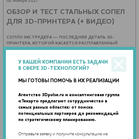
02 ноября 2017
ОБЗОР И ТЕСТ СТАЛЬНЫХ СОПЕЛ
ДЛЯ 3D-ПРИНТЕРА (+ ВИДЕО)
СОПЛО ЭКСТРУДЕРА — ПОСЛЕДНЯЯ ДЕТАЛЬ 3D-
ПРИНТЕРА, КОТОРОЙ КАСАЕТСЯ РАСПЛАВЛЕННЫЙ
ПЛАСТИК ПЕРЕД ТЕМ, КАК ПРЕВРАТИТЬСЯ В ГОТОВОЕ
ИЗДЕЛИЕ. ОТ ЕГО МАТЕРИАЛА, ФОРМЫ И ДИАМЕТРА
ЗАВИСИТ СКОРОСТЬ И КАЧЕСТВО 3D-ПЕЧАТИ. МАГАЗИНЫ
У ВАШЕЙ КОМПАНИИ ЕСТЬ ЗАДАЧИ
ПРЕДЛАГАЮТ БОЛЬШОЙ ВЫБОР САМЫХ РАЗНЫХСОПЕЛ,
В СФЕРЕ 3D-ТЕХНОЛОГИЙ?
НО КАКОЕ КУПИТЬ? В НОВОМ ВИДЕО ПЕТР МАРЦЕНЮК
ПРОВЕЛ ТЕСТ СОПЕЛ ИЗ СТАЛИ И ДЕЛИТСЯ ЕГО
МЫ ГОТОВЫ ПОМОЧЬ В ИХ РЕАЛИЗАЦИИ
РЕЗУЛЬТАТАМИ.
Агентство 3Dpulse.ru и консалтинговая группа
0 комментариев
0 фото
«Текарт» предлагают сотрудничество в
самых разных областях: от поиска
потенциальных партнеров до рекомендаций
по стратегическому планированию.
Отправьте заявку и получите консультацию на