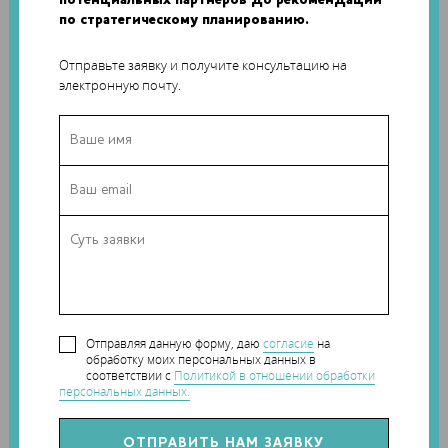
по стратегическому планированию.
Отправьте заявку и получите консультацию на
электронную почту.
Урок №3. Основные настройки техпроцесса в Simplify3D
Extruder: диаметр сопла, ретракт
Layer: высота слоя, количество слоев по (периметру,
крышка и дно), параметры первого слоя
Additions: юбка, рафт (щит)
Infill: вид заполнения (соты, сетка…), процент
заполнения
Отправляя данную форму, даю
согласие
на
обработку моих персональных данных в
Support: процент заполнения, внешний выступ за
соответствии с
Политикой в отношении обработки
деталь, отступ от детали
персональных данных.
Temperature: температура экструдера и стола
(платформы)