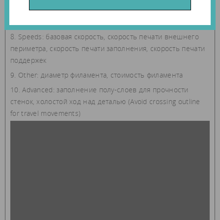
Cooling: охлаждение детали, скорость кулера (в
процентах)
Speeds: базовая скорость, скорость печати внешнего
периметра, скорость печати заполнения, скорость печати
поддержек
Other: диаметр филамента, стоимость филамента
Advanced: заполнение полу-слоев для прочности
стенок, холостой ход над деталью (Avoid crossing outline
for travel movements)