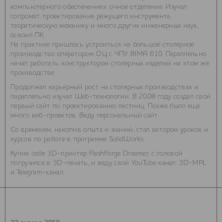
компьютерного обеспечения», очное отделение. Изучал
сопромат, проектирование режущего инструмента,
теоретическую механику и много других инженерных наук,
освоил ПК.
На практике пришлось устроиться на большое столярное
производство оператором ОЦ с ЧПУ BIMA 610. Параллельно
начал работать конструктором столярных изделий на этом же
производстве.
Продолжал карьерный рост на столярных производствах и
параллельно изучал Web-технологии. В 2008 году создал свой
первый сайт по проектированию лестниц. Позже было еще
много веб-проектов. Веду персональный
сайт
.
Со временем, накопив опыта и знаний, стал автором уроков и
курсов по работе в программе SolidWorks.
Купив себе 3D-принтер FlashForge Dreamer, с головой
погрузился в 3D-печать, и веду свой YouTube канал:
3D-MPL
и
Telegram-канал
.