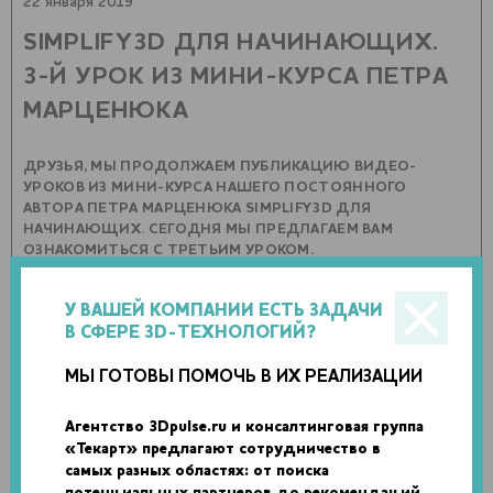
22 января 2019
SIMPLIFY3D ДЛЯ НАЧИНАЮЩИХ.
3-Й УРОК ИЗ МИНИ-КУРСА ПЕТРА
МАРЦЕНЮКА
ДРУЗЬЯ, МЫ ПРОДОЛЖАЕМ ПУБЛИКАЦИЮ ВИДЕО-
УРОКОВ ИЗ МИНИ-КУРСА НАШЕГО ПОСТОЯННОГО
АВТОРА ПЕТРА МАРЦЕНЮКА SIMPLIFY3D ДЛЯ
НАЧИНАЮЩИХ. СЕГОДНЯ МЫ ПРЕДЛАГАЕМ ВАМ
ОЗНАКОМИТЬСЯ С ТРЕТЬИМ УРОКОМ.
0 комментариев
0 фото
У ВАШЕЙ КОМПАНИИ ЕСТЬ ЗАДАЧИ
В СФЕРЕ 3D-ТЕХНОЛОГИЙ?
МЫ ГОТОВЫ ПОМОЧЬ В ИХ РЕАЛИЗАЦИИ
Агентство 3Dpulse.ru и консалтинговая группа
«Текарт» предлагают сотрудничество в
самых разных областях: от поиска
потенциальных партнеров до рекомендаций