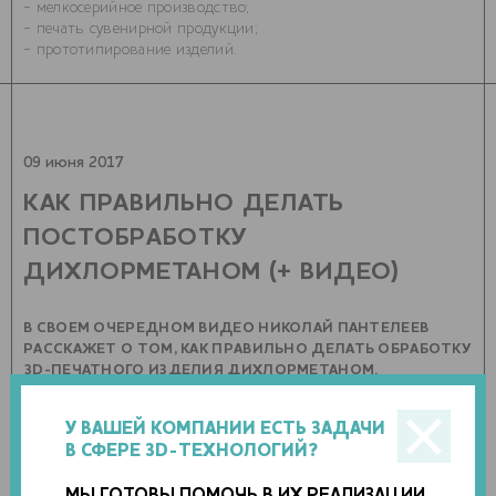
- мелкосерийное производство;
- печать сувенирной продукции;
- прототипирование изделий.
09 июня 2017
КАК ПРАВИЛЬНО ДЕЛАТЬ
ПОСТОБРАБОТКУ
ДИХЛОРМЕТАНОМ (+ ВИДЕО)
В СВОЕМ ОЧЕРЕДНОМ ВИДЕО НИКОЛАЙ ПАНТЕЛЕЕВ
РАССКАЖЕТ О ТОМ, КАК ПРАВИЛЬНО ДЕЛАТЬ ОБРАБОТКУ
3D-ПЕЧАТНОГО ИЗДЕЛИЯ ДИХЛОРМЕТАНОМ.
0 комментариев
0 фото
У ВАШЕЙ КОМПАНИИ ЕСТЬ ЗАДАЧИ
В СФЕРЕ 3D-ТЕХНОЛОГИЙ?
МЫ ГОТОВЫ ПОМОЧЬ В ИХ РЕАЛИЗАЦИИ