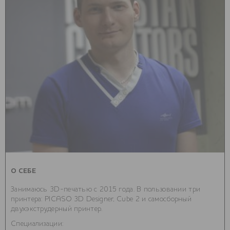
О СЕБЕ
Занимаюсь 3D-печатью с 2015 года. В пользовании три
принтера: PICASO 3D Designer, Cube 2 и самосборный
двухэкструдерный принтер.
Специализации: