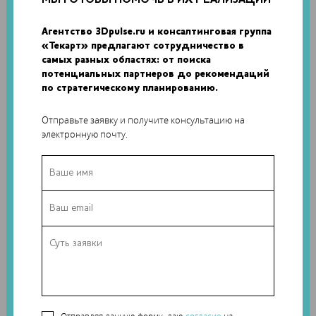
Агентство 3Dpulse.ru и консалтинговая группа
«Текарт» предлагают сотрудничество в
самых разных областях: от поиска
потенциальных партнеров до рекомендаций
по стратегическому планированию.
Отправьте заявку и получите консультацию на
электронную почту.
Постообработка — один из важнейших этапов
изготовления деталей на 3D-принтере. Благодаря ей
изделие приобретает гладкий и глянцевый вид, который
мы привыкли ждать от пластика. Сегодня наш постоянный
видеоблогер Николай Пантелеев расскажет, как
произвести обработку дихлорметаном на примере малыша
Грута из ленты «Стражи Галактики-2».