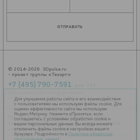
© 2014-2026. 3Dpulse.ru
- проект группы «Текарт»
+7 (495) 790-7591
, доб. 113
Наш новостной telegram канал:
https://t.me/Techart_CaseStudy
Для улучшения работы сайта и его взаимодействия
с пользователями мы используем файлы cookie. Для
оценки эффективности сайта мы используем
Яндекс.Метрику. Нажмите «Принять», если
Приглашения на соответствующие нашей
соглашаетесь с условиями обработки cookie и
тематике мероприятия, пресс-релизы и другие
ваших персональных данных. Вы всегда можете
отключить файлы cookie в настройках вашего
сообщения ждем на
info@3dpulse.ru
.
браузера. Подробности в
Политике обработки
Политика в отношении обработки персональных
персональных данных