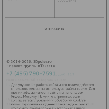
© 2014-2026. 3Dpulse.ru
- проект группы «Текарт»
+7 (495) 790-7591
, доб. 113
Наш новостной telegram канал:
https://t.me/Techart_CaseStudy
Для улучшения работы сайта и его взаимодействия
с пользователями мы используем файлы cookie. Для
оценки эффективности сайта мы используем
Яндекс.Метрику. Нажмите «Принять», если
Приглашения на соответствующие нашей
соглашаетесь с условиями обработки cookie и
тематике мероприятия, пресс-релизы и другие
ваших персональных данных. Вы всегда можете
отключить файлы cookie в настройках вашего
сообщения ждем на
info@3dpulse.ru
.