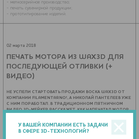
- мелкосерийное производство;
- печать сувенирной продукции;
- прототипирование изделий.
02 марта 2018
ПЕЧАТЬ МОТОРА ИЗ WAX3D ДЛЯ
ПОСЛЕДУЮЩЕЙ ОТЛИВКИ (+
ВИДЕО)
НЕ УСПЕЛИ СТАРТОВАТЬ ПРОДАЖИ ВОСКА WAX3D ОТ
КОМПАНИИ FILAMENTARNO!, А НИКОЛАЙ ПАНТЕЛЕЕВ УЖЕ
С НИМ ПОРАБОТАЛ. В ТРАДИЦИОННОМ ПЯТНИЧНОМ
ВИДЕО 3D-МЕЙКЕР РАССКАЖЕТ, КАК НАПЕЧАТАЛ МОТОР
ДЛЯ ОТЛИВКИ ИЗ АЛЮМИНИЯ.
У ВАШЕЙ КОМПАНИИ ЕСТЬ ЗАДАЧИ
0 комментариев
0 фото
В СФЕРЕ 3D-ТЕХНОЛОГИЙ?