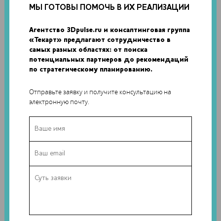
МЫ ГОТОВЫ ПОМОЧЬ В ИХ РЕАЛИЗАЦИИ
Агентство 3Dpulse.ru и консалтинговая группа
«Текарт» предлагают сотрудничество в
самых разных областях: от поиска
потенциальных партнеров до рекомендаций
по стратегическому планированию.
Отправьте заявку и получите консультацию на
электронную почту.
Несколько дней назад российская компания
Filamentarno!
объявила о старте
продаж нового материала для 3D-
печати
, воска WAX3D. Наш постоянный автор Николай
Пантелеев уже испытал новый филамент — распечатал
модель мотора для последующей отливки из металла.