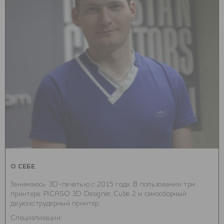
О СЕБЕ
Занимаюсь 3D-печатью с 2015 года. В пользовании три
принтера: PICASO 3D Designer, Cube 2 и самосборный
двухэкструдерный принтер.
Специализации: