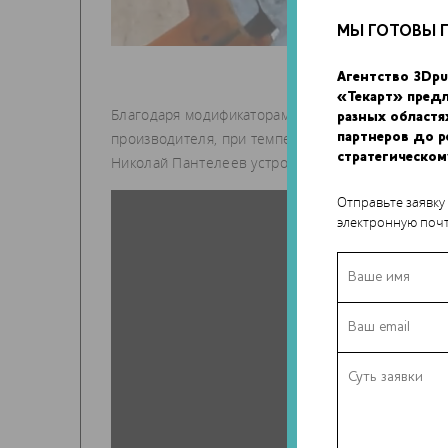
МЫ ГОТОВЫ 
Агентство 3Dpu
«Текарт» пред
Благодаря модификаторам филамент обладает ув
разных областя
производителя, при температуре печати 250 гра
партнеров до 
стратегическом
Николай Пантелеев устроил пластику PLA PRO т
Отправьте заявку
электронную почт