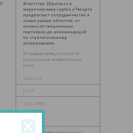
РЕ
Агентство 3Dpulse.ru и
маркетинговая группа «Текарт»
предлагают сотрудничество в
самых разных областях: от
поиска потенциальных
партнеров до рекомендаций
по стратегическому
планированию.
Отправьте заявку и получите
консультацию на электронную
почту.
Отправляя данную форму,