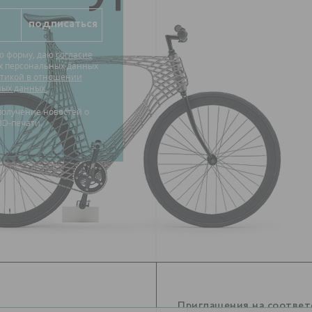
ю форму, даю
согласие
их персональных данных
тикой в отношении
ных данных.
3D-печати.
Приглашения на соотве