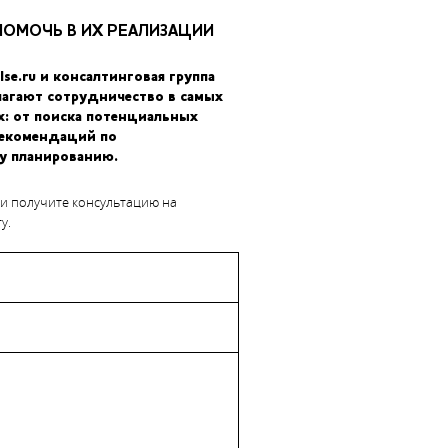
ПОМОЧЬ В ИХ РЕАЛИЗАЦИИ
lse.ru и консалтинговая группа
лагают сотрудничество в самых
еличенной температурой плавления и печати. По заверениям
х: от поиска потенциальных
дусов Цельсия он становится прочнее ABS. Так ли это? Наш блог
рекомендаций по
у планированию.
радиционные суровые испытания.
 и получите консультацию на
у.