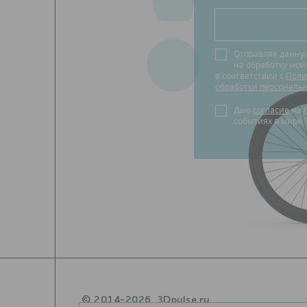
?
Отправляя данну
на обработку мо
в соответствии с
Поли
обработки персональ
Даю
согласие
на получение новостей о
событиях в мире 
© 2014-2026. 3Dpulse.ru