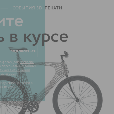
СОБЫТИЯ 3D-
ПЕЧАТИ
ите
 в курсе
ю форму, даю
согласие
их персональных данных
тикой в отношении
ных данных.
3D-печати.