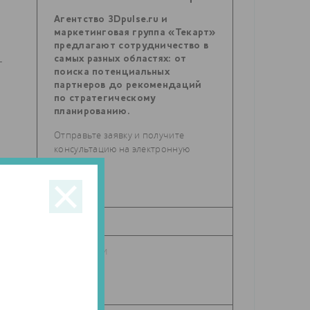
Агентство 3Dpulse.ru и
маркетинговая группа «Текарт»
предлагают сотрудничество в
самых разных областях: от
-
поиска потенциальных
партнеров до рекомендаций
по стратегическому
планированию.
Отправьте заявку и получите
консультацию на электронную
почту.
.