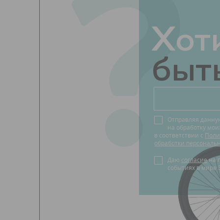
?
Хот
быть
Отправляя данну
на обработку мо
в соответствии с
Поли
обработки персональ
Даю
согласие
на получение новостей о
событиях в мире 