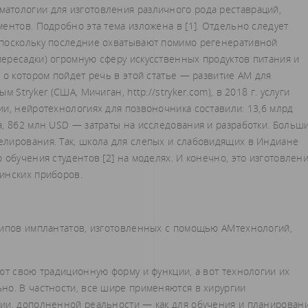
атологии для изготовления различного рода реставраций,
ентов. Подробно эта тема изложена в [1]. Отдельно следует
 поскольку последние охватывают помимо регенеративной
ересадки) огромную сферу искусственных продуктов питания и
 о котором пойдет речь в этой статье — развитие АМ для
 Stryker (США, Мичиган, http://stryker.com), в 2018 г. услуги
и, нейротехнологиях для позвоночника составили: 13,6 млрд
а, 862 млн USD — затраты на исследования и разработки. Больш
лирования. Так, школа для слепых и слабовидящих в Индиане
 обучения студентов [2] на моделях. И конечно, это изготовлен
инских приборов.
типов имплантатов, изготовленных с помощью АМ­технологий,
ют свою традиционную форму и функции, а вот технологии их
но. В частности, все шире применяются в хирургии
ии, дополненной реальности — как для обучения и планирован