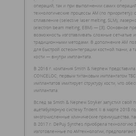
операций, так и при выполнении самих операци
технологические процессы АМ (по приоритету): 
сплавление (selective laser melting, SLM), лазер
(ele­ctron beam melting, EBM) — [3]. Основное
возможность изготавливать сложные сетчатые и
традиционными методами. В дополнение АМ позв
для быстрой остеоинтеграции костной ткани, а т
кости — внутри имплантата.
В 2016 г. компания Smith & Nephew представила
CONCELOC, первым титановым имплантатом ТБС, 
имплантатов имитирует структуру кости, что об
имплантата.
Вслед за Smith & Nephew Stryker запустил сво
ацетабулярную систему Trident II в марте 2018 г
многочисленные клинические преимущества, так
В 2017 г. DePuy Synthes приобрела технологию 3
изготовленные по АМ­технологии, предполагаю