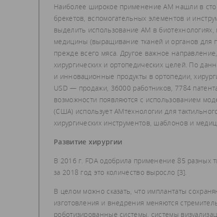
Наиболее широкое применение АМ нашли в стом
брекетов, вспомогательных элементов и инструм
выделить использование АМ в биотехнологиях,
медицины (выращивание тканей и органов для п
прежде всего мяса. Другое важное направление,
хирургических и ортопедических целей. По данным
и инновационные продукты в ортопедии, хирурги
USD — продажи, 36000 работников, 7784 патент
возможности появляются с использованием моде
(США) использует АМ­технологии для тактильного
хирургических инструментов, шаблонов и медиц
Развитие хирургии
В 2016 г. FDA одобрила применение 85 разных 
за 2018 год это количество выросло [3].
В целом можно сказать, что имплантаты сохраня
изготовления и внедрения меняются стремитель
роботизированные системы, системы визуализац