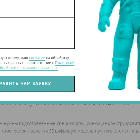
м растет число небольших компаний, специализирующихся
лов и изделий для ортопедии.
тет, что связано как с созданием нормативных требований,
 минимально инвазивных процедур и навигационных систем.
 большие запасы имплантатов разных размеров, поскольку
но напечатать на 3D­принтере в нужное время.
нную форму, даю
согласие
на обработку
рациями и коротким временем восстановления приводят к сдви
ьных данных в соответствии с
Политикой
бработки персональных данных.
латорной хирургии. Это связано и с растущей конкуренцией
их установке.
 в медицине связаны с развитием и вовлечением АМ­технологий
затрат на приобретение 3D­принтеров и соответствующего
мпании Markforged стоимостью ниже $100 000, обычная цена
M) — нужны подготовленные специалисты, умеющие конструироват
 томографии пациента 3D­цифровую модель нужного элемента д