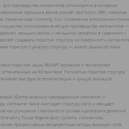
й. Для производства имплантатов используются в основном
соединение порошка в ванне (powder bed fusion, PBF), лазерное
ное спекание (laser sintering, SLS), сплавление электронным пучко
 преимущество использования АМ для производства имплантатов —
зделия с меньшим весом, с меньшими затратами в сравнении с
оляет создавать пористую структуру на поверхности имплантат
акже пористую (губчатую) структуру — аналог реальной ткани
 свою пористую чашку REDAPT Acetabular с технологией
отпечатанным на 3D­принтере. Полностью пористая структура
еспечивает быструю остеоинтеграцию и лучшую фиксацию
й первый 3D­отпечатанный тазобедренный имплантат —
ода. Имплантат также имитирует структуру кости и обещает
ие как улучшение стабильности сустава и диапазона движений.
D­печати у Tissue Regeneration Systems. Имплантаты,
т более прогрессивные бесцементные методы фиксации. Хотя