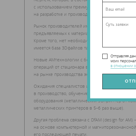
с использованием преимуществ АМ. Вместе с те
на разработке и производстве нишевых материа
Рынок производителей имплантатов ежегодно рас
предъявляемых к материалам, так и появлением
Кроме того, нет необходимости иметь на складе
имеется база 3D­файлов таких изделий, и их мож
Отправляя да
Новые АМ­технологии с более эффективными опе
моих персонал
в отношении о
операций от стационара в сторону центров амбу
на рынке производства эндопротезов и услуг по 
Ожидания специалистов и владельцев бизнесов
в производство, обучение, а также в снижение 
оборудования (металлический 3D­принтер от ко
металлических принтеров в 5–6 раз выше).
Другая проблема связана с DfAM (design for A
на основе компьютерной и магнито­резонансной
его последующей печати.