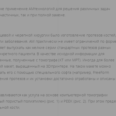
нке применение АМ­технологий для решения различных задач
 частичных, так и при полной замене.
евой и черепной хирургии было изготовление протезов костей
ли заболевания. АМ практически не имеет ограничений по форм
ляет выпускать как мелкие серии стандартных протезов разных
нкретного пациента. В качестве исходной информации для
анные, полученные с томографа (КТ или МРТ). Иногда для более
й макет, выращенный на 3D­принтере. На таком макете можно
вать его с помощью специального софта (например, FreeForm
ления протезов и их установки достаточно отработаны и описаны
авливаются как услуга на основе компьютерной томографии
 пористый полиэтилен) (рис. 1) и PEEK (рис. 2). При этом пред
ьной кости.