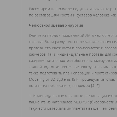
Рассмотрим на примере ведущих игроков на ры
по реставрациям костей и суставов человека как
Челюстно­лицевая хирургия
Одним из первых применений АМ в челюстно­лиц
которые были разрушены в результате травмы и
протеза, его сложности в производстве и позво
размеров, так и индивидуальные протезы для ко
создания такого протеза обычно используются д
точной подгонки протеза используют полимерны
также подготовить план операции и протестиро
Modeling от 3D Systems [5]). Процедуры изготов
во многих публикациях, например [4–6].
1. Индивидуальные черепные реставрации изгот
пациента из материалов MEDPOR (биосовместимый
текучести материала имплантата выше, чем реал