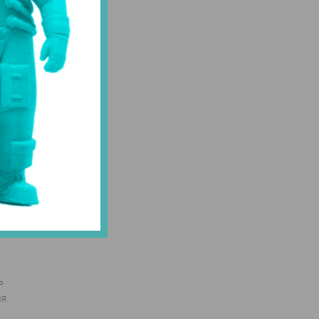
гу
ь
ля