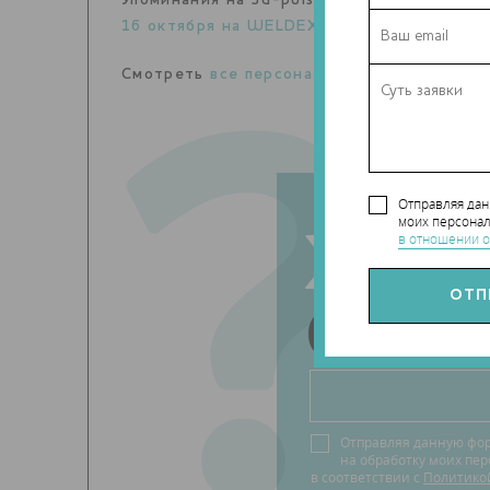
Упоминания на 3d-pulse.ru
16 октября на WELDEX обсудят внедрени
Смотреть
все персоналии
?
Отправляя да
моих персонал
Хоти
в отношении о
быть
Отправляя данную фо
на обработку моих пе
в соответствии с
Политико