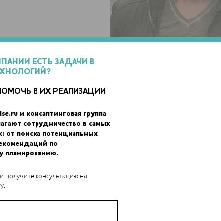
МПАНИИ ЕСТЬ ЗАДАЧИ В
ЕХНОЛОГИЙ?
ПОМОЧЬ В ИХ РЕАЛИЗАЦИИ
ехнического университета (БНТУ), работал в Объединенном ин
lse.ru и консалтинговая группа
лагают сотрудничество в самых
мя - активный участник комплексных проектов технического пе
х: от поиска потенциальных
ОЛВЕР).
рекомендаций по
у планированию.
тиях активно использовал преимущества инновационных техноло
в день, о чем свидетельствуют различные резонансные публикац
 и получите консультацию на
ионных программ по технологиям 3D-печати.
у.