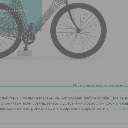
анных.
чати.
Приглашения на соотве
мероприятия, пресс-рел
ждем на
info@3dpulse.ru
.
одействия с пользователями мы используем файлы cookie. Для оце
1
Политика в отношении 
, доб. 113
«Принять», если соглашаетесь с условиями обработки cookie и в
данных
лы cookie в настройках вашего браузера. Подробности в
Политике
.me/Techart_CaseStudy