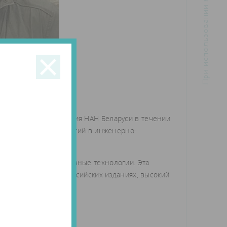
ституте машиностроения НАН Беларуси в течении
ревооружения предприятий в инженерно-
гий, включая аддитивные технологии. Эта
ии в авторитетных российских изданиях, высокий