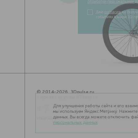
обработки персональных д
Даю
согласие
на получение новостей о
событиях в мире 3D-пе
© 2014-2026. 3Dpulse.ru
- проект группы «Текарт»
Для улучшения работы сайта и его взаим
+7 (495) 790-759
мы используем Яндекс.Метрику. Нажмите 
данных. Вы всегда можете отключить фай
Наш новостной telegram канал:
https://t
персональных данных