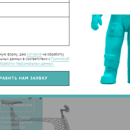
е аддитивных технологий в производство
(09 октября 2
нную форму, даю
согласие
на обработку
СОБЫТИЯ 3D-
ПЕЧАТИ
ьных данных в соответствии с
Политикой
те
бработки персональных данных.
 в курсе
рму, даю
согласие
рсональных данных
й в отношении