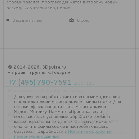
сформировался: прогресс движется в сторону новых
расходных материалов, новых...
0 комментариев
0 фото
© 2014-2026. 3Dpulse.ru
- проект группы «Текарт»
+7 (495) 790-7591
, доб. 113
Наш новостной telegram канал:
https://t.me/Techart_CaseStudy
Для улучшения работы сайта и его взаимодействия
с пользователями мы используем файлы cookie. Для
оценки эффективности сайта мы используем
Яндекс.Метрику. Нажмите «Принять», если
Приглашения на соответствующие нашей
соглашаетесь с условиями обработки cookie и
тематике мероприятия, пресс-релизы и другие
ваших персональных данных. Вы всегда можете
отключить файлы cookie в настройках вашего
сообщения ждем на
info@3dpulse.ru
.
браузера. Подробности в
Политике обработки
Политика в отношении обработки персональных
персональных данных
данных