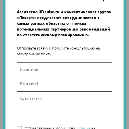
научным сотрудником в МГУ, инженером в КБ, старшим
научным сотрудником в Сколтехе. Область научных
Агентство 3Dpulse.ru и консалтинговая группа
интересов – моделирование, механика сплошных сред, модели
«Текарт» предлагают сотрудничество в
разрушения, композитные материалы, оптимизация
самых разных областях: от поиска
конструкций, 3D-печать. В 2015 году основал вместе с
потенциальных партнеров до рекомендаций
коллегами из Сколтеха компанию «Анизопринт»,
по стратегическому планированию.
занимающуюся разработкой технологии 3D-печати
композитов.
Отправьте заявку и получите консультацию на
электронную почту.
РАЗРАБОТКИ В ОБЛАСТИ 3D-ТЕХНОЛОГИЙ
Технология и оборудование для 3D-печати композитов,
армированных непрерывными волокнами
Материал – армирующая нить для 3D-печати
ПО (слайсер) для печати деталей с непрерывным армирующим
волокном
ВСЕ СТАТЬИ
Отправляя данную форму, даю
согласие
на