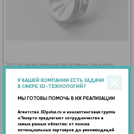
Этот год оказался весьма продуктивным для voxeljet.
Напомним, ранее фирма анонсировала выпуск установки,
оборудованной собственной технологией
У ВАШЕЙ КОМПАНИИ ЕСТЬ ЗАДАЧИ
высокоскоростного спекания. А презентация PPC2 говорит
В СФЕРЕ 3D-ТЕХНОЛОГИЙ?
о том, что немецкая компания продолжает развивать
МЫ ГОТОВЫ ПОМОЧЬ В ИХ РЕАЛИЗАЦИИ
технологии точной (прецизионной) печати.
Согласно voxeljet, новая технология является
Агентство 3Dpulse.ru и консалтинговая группа
«Текарт» предлагают сотрудничество в
усовершенствованной версией существующих процессов
самых разных областях: от поиска
печати PolyPorPMMA. Работа указанного семейства
потенциальных партнеров до рекомендаций
процессов основана на осаждении слоя акрилового