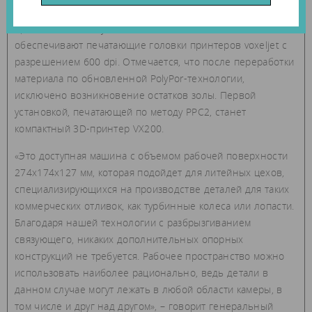
печатать с уменьшенной до 100 мкм толщиной слоя.
Кроме того, высокую точность и качество печати
обеспечивают печатающие головки принтеров voxeljet с
разрешением 600 dpi. Отмечается, что после переработки
материала по обновленной PolyPor-технологии,
исключено возникновение остатков золы. Первой
установкой, печатающей по методу PPC2, станет
компактный 3D-принтер VX200.
«Это доступная машина с объемом рабочей поверхности
274x174x127 мм, которая подойдет для литейных цехов,
специализирующихся на производстве деталей для таких
коммерческих отливок, как турбинные колеса или лопасти.
Благодаря нашей технологии с разбрызгиванием
связующего, никаких дополнительных опорных
конструкций не требуется. Рабочее пространство можно
использовать наиболее рационально, ведь детали в
данном случае могут лежать в любой области камеры, в
том числе и друг над другом», – говорит генеральный