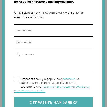
по стратегическому планированию.
порошка (полиметилметакрилата, оргстекла) и его
объединении со следующим слоем путем использования
Отправьте заявку и получите консультацию на
связующего материала PolyPor. Новый метод, который
электронную почту.
будет использоваться в основном для изготовления
прототипов для литья по выплавляемым моделям,
отличается более высоким разрешением печати. Также
поверхность отпечатанных прототипов стала более
гладкой, а края – более четкими.
Отправляя данную форму, даю
согласие
на
обработку моих персональных данных в
соответствии с
Политикой в отношении обработки
персональных данных.
В компании говорят, что такие преимущества
обусловлены использованием более тонкого материала
PMMA размером 37 мкм, который позволяет установке