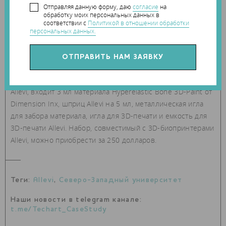
Отправляя данную форму, даю
согласие
на
обработку моих персональных данных в
соответствии с
Политикой в отношении обработки
персональных данных.
В набор Hyperelastic Bone, недавно представленный
Allevi, входит 3 мл материала Hyperelastic Bone 3D-Paint от
Dimension Inx, шприц Allevi на 5 мл, металлическая игла
для забора материала, игла для 3D-печати и емкость для
3D-печати Allevi. Набор, совместимый с 3D-биопринтерами
Allevi, можно приобрести за 250 долларов.
Теги:
Allevi
,
Северо-Западный университет
Наши новости в telegram канале:
t.me/Techart_CaseStudy