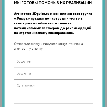
МЫ ГОТОВЫ ПОМОЧЬ В ИХ РЕАЛИЗАЦИИ
Агентство 3Dpulse.ru и консалтинговая группа
«Текарт» предлагают сотрудничество в
самых разных областях: от поиска
потенциальных партнеров до рекомендаций
по стратегическому планированию.
В Allevi отмечают, что многие годы 3D-биопринтеры
Отправьте заявку и получите консультацию на
остаются интересной перспективой, недостаточно
электронную почту.
реализованной в практических проектах. В свою очередь,
Hyperelastic Bone от Dimension Inx – это яркий пример
того, как продвинутые биоматериалы могут существенно
улучшить качество жизни многих людей.