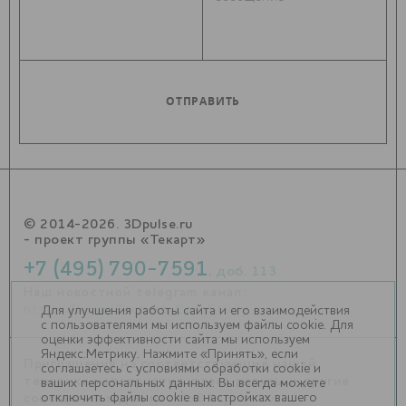
© 2014-2026. 3Dpulse.ru
- проект группы «Текарт»
+7 (495) 790-7591
, доб. 113
Наш новостной telegram канал:
https://t.me/Techart_CaseStudy
Для улучшения работы сайта и его взаимодействия
с пользователями мы используем файлы cookie. Для
оценки эффективности сайта мы используем
Яндекс.Метрику. Нажмите «Принять», если
Приглашения на соответствующие нашей
соглашаетесь с условиями обработки cookie и
тематике мероприятия, пресс-релизы и другие
ваших персональных данных. Вы всегда можете
отключить файлы cookie в настройках вашего
сообщения ждем на
info@3dpulse.ru
.