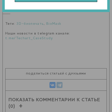
пациентов со сложными травмами лица.
Теги:
3D-биопечать
,
BioMask
Наши новости в telegram канале:
t.me/Techart_CaseStudy
ПОДЕЛИТЬСЯ СТАТЬЕЙ С ДРУЗЬЯМИ
ПОКАЗАТЬ КОММЕНТАРИИ К СТАТЬЕ
(0)