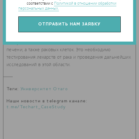
соответствии с
Политикой в отношении обработки
персональных данных.
Следующим этапом эксперимента станет 3D-печать клеток
печени, а также раковых клеток. Это необходимо
тестирования лекарств от рака и проведения дальнейших
исследований в этой области.
Теги:
Университет Отаго
Наши новости в telegram канале:
t.me/Techart_CaseStudy