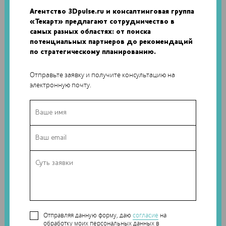
Смесь гидрогелей обеспечивают идеальную среду для
Агентство 3Dpulse.ru и консалтинговая группа
поддержания жизни более 90% клеток в течение 21 дней.
«Текарт» предлагают сотрудничество в
Последнее исследования материалов доказало, что
самых разных областях: от поиска
полимер подходит для создания костной и хрящевой
потенциальных партнеров до рекомендаций
ткани.
по стратегическому планированию.
Важным преимуществом исследования Отаго является
Отправьте заявку и получите консультацию на
устранение повреждающих биомассу ингредиентов,
электронную почту.
которые обычно входят в состав смолы для DLP/SLA-
печати.
Отправляя данную форму, даю
согласие
на
обработку моих персональных данных в