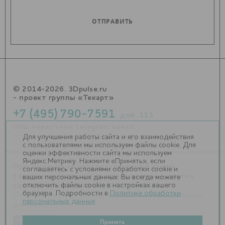
© 2014-2026. 3Dpulse.ru
- проект группы «Текарт»
+7 (495) 790-7591
, доб. 113
Наш новостной telegram канал:
https://t.me/Techart_CaseStudy
Для улучшения работы сайта и его взаимодействия
с пользователями мы используем файлы cookie. Для
оценки эффективности сайта мы используем
Яндекс.Метрику. Нажмите «Принять», если
Приглашения на соответствующие нашей
соглашаетесь с условиями обработки cookie и
тематике мероприятия, пресс-релизы и другие
ваших персональных данных. Вы всегда можете
отключить файлы cookie в настройках вашего
сообщения ждем на
info@3dpulse.ru
.
браузера. Подробности в
Политике обработки
Политика в отношении обработки персональных
персональных данных
данных
Принять