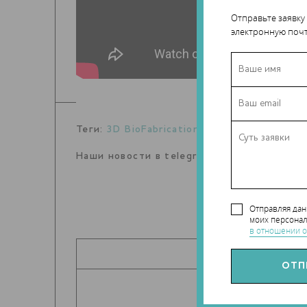
Отправьте заявку
электронную почт
Теги:
3D BioFabrication Facility
,
МКС
Наши новости в telegram канале:
t.me/Tec
Отправляя да
моих персонал
в отношении о
ПОДЕЛИТЬ