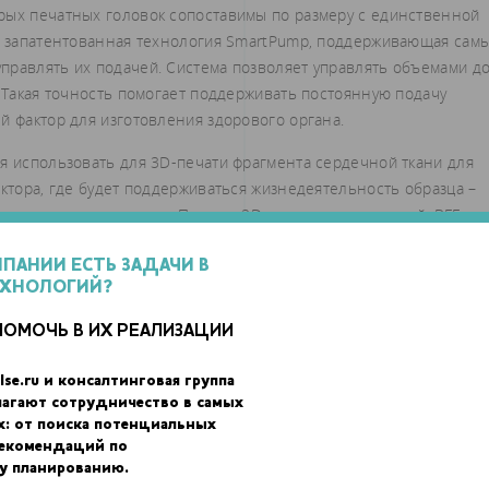
рых печатных головок сопоставимы по размеру с единственной
на запатентованная технология SmartPump, поддерживающая сам
правлять их подачей. Система позволяет управлять объемами д
. Такая точность помогает поддерживать постоянную подачу
й фактор для изготовления здорового органа.
я использовать для 3D-печати фрагмента сердечной ткани для
актора, где будет поддерживаться жизнедеятельность образца –
ы для развития клеток. Помимо 3D-печати живых тканей, BFF
ованные лекарства.
МПАНИИ ЕСТЬ ЗАДАЧИ В
ЕХНОЛОГИЙ?
ПОМОЧЬ В ИХ РЕАЛИЗАЦИИ
lse.ru и консалтинговая группа
лагают сотрудничество в самых
х: от поиска потенциальных
рекомендаций по
у планированию.