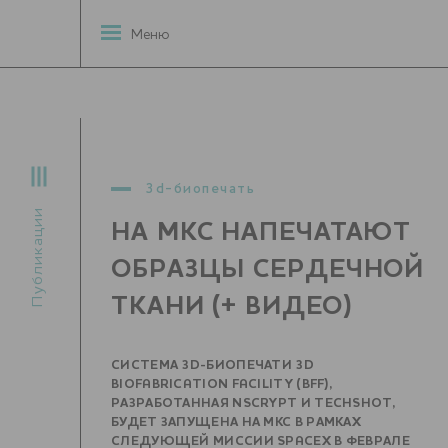
Меню
3d-биопечать
Публикации
НА МКС НАПЕЧАТАЮТ
ОБРАЗЦЫ СЕРДЕЧНОЙ
ТКАНИ (+ ВИДЕО)
СИСТЕМА 3D-БИОПЕЧАТИ 3D
BIOFABRICATION FACILITY (BFF),
РАЗРАБОТАННАЯ NSCRYPT И TECHSHOT,
БУДЕТ ЗАПУЩЕНА НА МКС В РАМКАХ
СЛЕДУЮЩЕЙ МИССИИ SPACEX В ФЕВРАЛЕ