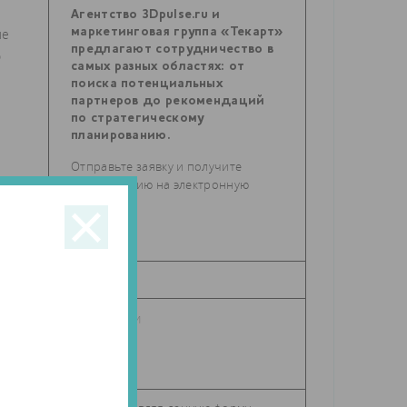
Агентство 3Dpulse.ru и
ые
маркетинговая группа «Текарт»
предлагают сотрудничество в
о
самых разных областях: от
поиска потенциальных
партнеров до рекомендаций
по стратегическому
планированию.
Отправьте заявку и получите
консультацию на электронную
почту.