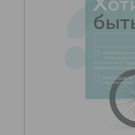
?
Хот
быть
Отправляя данну
на обработку мо
в соответствии с
Поли
обработки персональ
Даю
согласие
на получение новостей о
событиях в мире 