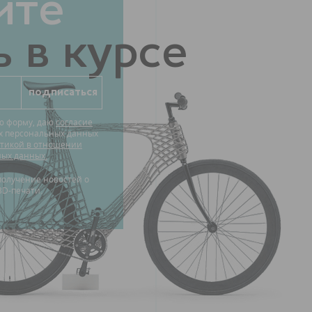
ите
 в курсе
ю форму, даю
согласие
их персональных данных
тикой в отношении
ных данных.
3D-печати.