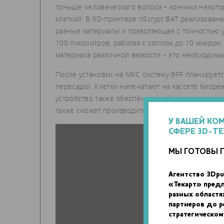
тоньше человеческого волоса – кончики некото
клеткой. В 3D-принтере nScrypt BAT реализова
разные материалы и позволяющая с точностью у
100 пиколитров, работая с соплом до 10 микрон
материала различной вязкости – это необходимы
После установки на МКС систему BFF планируетс
пересадки. Клетки напечатают на кассете биоре
устройство также обеспечит необходимые стимул
также сможет производить пищу и персонализир
У ВАШЕЙ КО
СФЕРЕ 3D-Т
МЫ ГОТОВЫ 
Агентство 3Dpu
«Текарт» пред
разных областя
партнеров до 
стратегическом