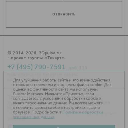
© 2014-2026. 3Dpulse.ru
- проект группы «Текарт»
+7 (495) 790-7591
, доб. 113
Наш новостной telegram канал:
https://t.me/Techart_CaseStudy
Для улучшения работы сайта и его взаимодействия
с пользователями мы используем файлы cookie. Для
оценки эффективности сайта мы используем
Яндекс.Метрику. Нажмите «Принять», если
Приглашения на соответствующие нашей
соглашаетесь с условиями обработки cookie и
тематике мероприятия, пресс-релизы и другие
ваших персональных данных. Вы всегда можете
отключить файлы cookie в настройках вашего
сообщения ждем на
info@3dpulse.ru
.
браузера. Подробности в
Политике обработки
Политика в отношении обработки персональных
персональных данных
данных