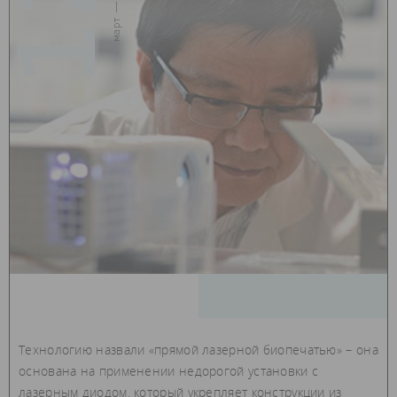
12
март — 2018
Технологию назвали «прямой лазерной биопечатью» – она
основана на применении недорогой установки с
лазерным диодом, который укрепляет конструкции из