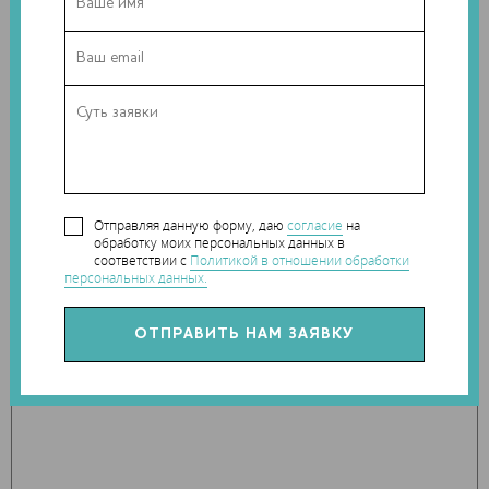
эффективные методы лечения.
Разработчики рассчитывают, что с использованием
прямой лазерной биопечати исследователи значительно
продвинутся в работе над новейшими способами лечения
целого ряда заболеваний. Ученые подчеркивают
важность междисциплинарного состава команды для
успеха новой технологии – в работе пригодились знания
в области биологии, химии и производства в
Отправляя данную форму, даю
согласие
на
микроскопических масштабах.
обработку моих персональных данных в
соответствии с
Политикой в отношении обработки
персональных данных.
Теги:
Университет Британской Колумбии
Наши новости в telegram канале:
t.me/Techart_CaseStudy