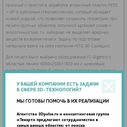
прочный и простой в обработке вторичный пластик PETG
+ GF (с рубленым стекловолокном), который обладает
низкой усадкой, что позволяет сохранить геометрию при
печати крупных объектов, отличной адгезией слоев и
экологичностью, т.к. материал не выделяет вредных
веществ во время печати. Задачу по подготовке
материала взяла на себя компания НПО 3D Солюшнc.
Для печати было выбрано оборудование F2 Gigantry с
областью печати 6000x2500x1800 мм и шнековым
экструдером F2 Pellet 8, который позволяет равномерно
разогревать материал до 450°C и осуществлять печать
под углом 45° и 90°. F2 Pellet 8 способен обрабатывать до
У ВАШЕЙ КОМПАНИИ ЕСТЬ ЗАДАЧИ
В СФЕРЕ 3D-ТЕХНОЛОГИЙ?
10 кг материала в час, причем благодаря печати под 45°
стало возможным предусмотреть отсек непотопляемости.
МЫ ГОТОВЫ ПОМОЧЬ В ИХ РЕАЛИЗАЦИИ
Агентство 3Dpulse.ru и консалтинговая группа
«Текарт» предлагают сотрудничество в
самых разных областях: от поиска