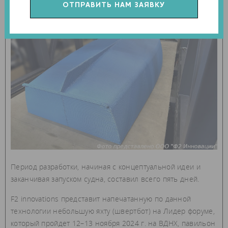
Период разработки, начиная с концептуальной идеи и
заканчивая запуском судна, составил всего пять дней.
F2 innovations представит напечатанную по данной
технологии небольшую яхту (швертбот) на Лидер форуме,
который пройдет 12–13 ноября 2024 г. на ВДНХ, павильон