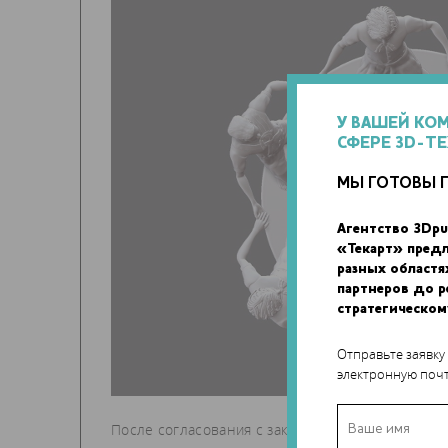
У ВАШЕЙ КО
СФЕРЕ 3D-Т
МЫ ГОТОВЫ 
Агентство 3Dpu
«Текарт» пред
разных областя
партнеров до 
стратегическом
Отправьте заявку
электронную почт
После согласования с заказчиком технологи нач