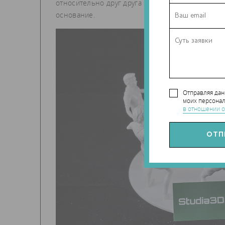
относительно друг друга руки, ноги и тела печа
основание.
Отправляя да
моих персонал
в отношении о