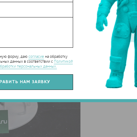
тались отдельно. Затем части склеивались и устанавливались на
нную форму, даю
согласие
на обработку
ьных данных в соответствии с
Политикой
бработки персональных данных.