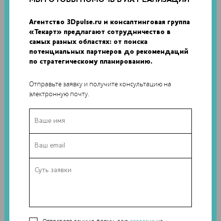
Агентство 3Dpulse.ru и консалтинговая группа
«Текарт» предлагают сотрудничество в
самых разных областях: от поиска
потенциальных партнеров до рекомендаций
по стратегическому планированию.
11 августа 2015
0
Отправьте заявку и получите консультацию на
электронную почту.
3d-кейсы
ИСТОРИЯ СОЗДАНИЯ РОБОТА АЛИСА С PICASO
3D И КОМПАНИЕЙ "НЕЙРОБОТИКС"
Компания «Нейроботикс» занимается созданием
модульных роботов-андроидов, экзоскелетов и
биопротезов, исследованиями в...