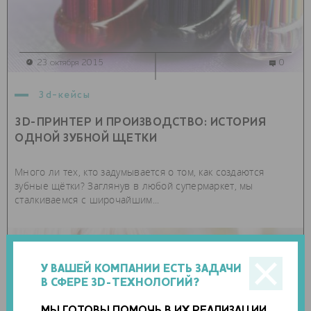
23 октября 2015
0
3d-кейсы
3D-ПРИНТЕР И ПРОИЗВОДСТВО: ИСТОРИЯ
ОДНОЙ ЗУБНОЙ ЩЕТКИ
Много ли тех, кто задумывается о том, как создаются
зубные щётки? Заглянув в любой супермаркет, мы
сталкиваемся с широчайшим...
У ВАШЕЙ КОМПАНИИ ЕСТЬ ЗАДАЧИ
В СФЕРЕ 3D-ТЕХНОЛОГИЙ?
МЫ ГОТОВЫ ПОМОЧЬ В ИХ РЕАЛИЗАЦИИ