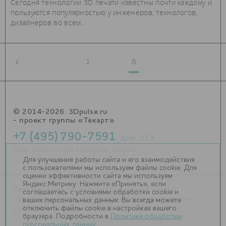
Сегодня технологии 3D печати известны почти каждому и
пользуются популярностью у инженеров, технологов,
дизайнеров во всем...
1
...
6
© 2014-2026. 3Dpulse.ru
- проект группы «Текарт»
+7 (495) 790-7591
, доб. 113
Наш новостной telegram канал:
https://t.me/Techart_CaseStudy
Для улучшения работы сайта и его взаимодействия
с пользователями мы используем файлы cookie. Для
оценки эффективности сайта мы используем
Яндекс.Метрику. Нажмите «Принять», если
Приглашения на соответствующие нашей
соглашаетесь с условиями обработки cookie и
тематике мероприятия, пресс-релизы и другие
ваших персональных данных. Вы всегда можете
отключить файлы cookie в настройках вашего
сообщения ждем на
info@3dpulse.ru
.
браузера. Подробности в
Политике обработки
Политика в отношении обработки персональных
персональных данных