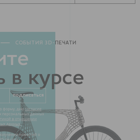
СОБЫТИЯ 3D-
ПЕЧАТИ
ите
 в курсе
ю форму, даю
согласие
их персональных данных
тикой в отношении
ных данных.
3D-печати.