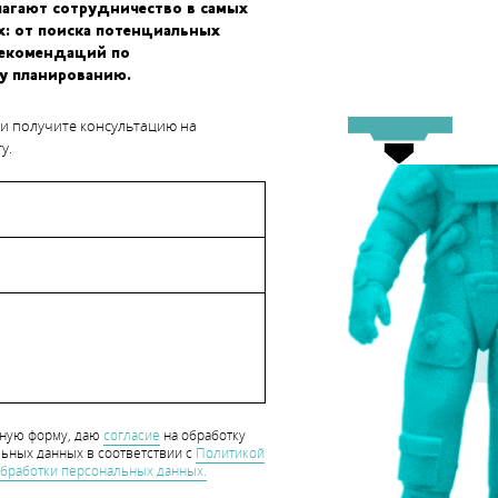
лагают сотрудничество в самых
х: от поиска потенциальных
рекомендаций по
у планированию.
 и получите консультацию на
у.
еспечением Verisurf. был использован для преобразования
модель CAD.
hart_CaseStudy
нную форму, даю
согласие
на обработку
ьных данных в соответствии с
Политикой
бработки персональных данных.