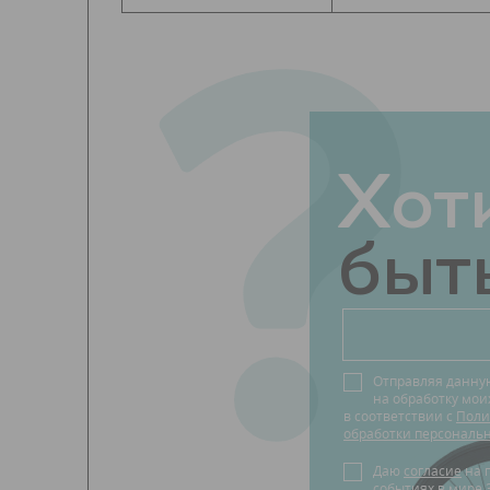
?
Хот
быть
Отправляя данну
на обработку мо
в соответствии с
Поли
обработки персональ
Даю
согласие
на получение новостей о
событиях в мире 