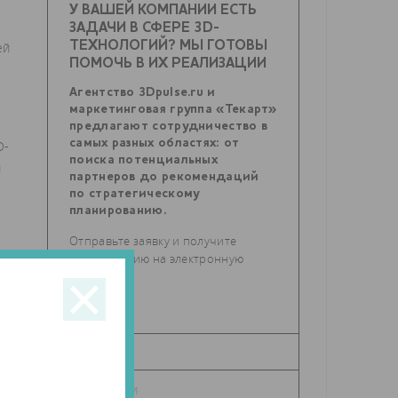
У ВАШЕЙ КОМПАНИИ ЕСТЬ
ЗАДАЧИ В СФЕРЕ 3D-
ей
ТЕХНОЛОГИЙ? МЫ ГОТОВЫ
ПОМОЧЬ В ИХ РЕАЛИЗАЦИИ
Агентство 3Dpulse.ru и
маркетинговая группа «Текарт»
предлагают сотрудничество в
самых разных областях: от
D-
поиска потенциальных
й
партнеров до рекомендаций
по стратегическому
планированию.
Отправьте заявку и получите
консультацию на электронную
почту.