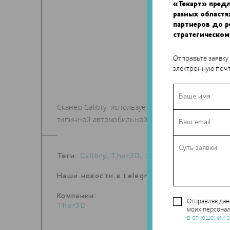
«Текарт» пред
разных областя
партнеров до 
стратегическом
Отправьте заявку
электронную почт
Сканер Calibry, используемый с программным об
типичной автомобильной детали в трехмерную 
Теги:
Calibry
,
Thor3D
,
3D-сканер
Наши новости в telegram канале:
t.me/Tec
Компании:
Отправляя да
Thor3D
моих персонал
в отношении о