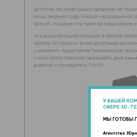
Доступны три конфигурации предложения: подде
обоих решений сразу. Каждый набор решений со
Verisurf, что делает это пакетное предложение
«Мы видим большой потенциал в секторе образо
сделать 3D-продукты более доступными для мол
учреждения, предоставляя первоклассное прог
сканер Calibry позволяет захватывать даже сам
директор и соучредитель Thor3D.
У ВАШЕЙ КО
СФЕРЕ 3D-Т
МЫ ГОТОВЫ 
Агентство 3Dpu