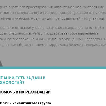
ржка обратного проектирования, автоматического контроля или
стоит из сканера Calibry и соответствующих программных модул
 отличным «набором новичка» для преподавателей и их учеников.
вания, и основной упор нашего пакета направлен на то, чтобы
одых специалистов. Verisurf поддерживает образовательные
раммное обеспечение, а наш недавно выпущенный недорогой 3
ые сложные объекты » - комментирует Анна Зевелев, генеральны
МПАНИИ ЕСТЬ ЗАДАЧИ В
ЕХНОЛОГИЙ?
ПОМОЧЬ В ИХ РЕАЛИЗАЦИИ
lse.ru и консалтинговая группа