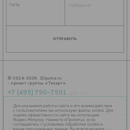
© 2014-2026. 3Dpulse.ru
- проект группы «Текарт»
+7 (495) 790-7591
, доб. 113
Наш новостной telegram канал:
https://t.me/Techart_CaseStudy
Для улучшения работы сайта и его взаимодействия
с пользователями мы используем файлы cookie. Для
оценки эффективности сайта мы используем
Яндекс.Метрику. Нажмите «Принять», если
Приглашения на соответствующие нашей
соглашаетесь с условиями обработки cookie и
тематике мероприятия, пресс-релизы и другие
ваших персональных данных. Вы всегда можете