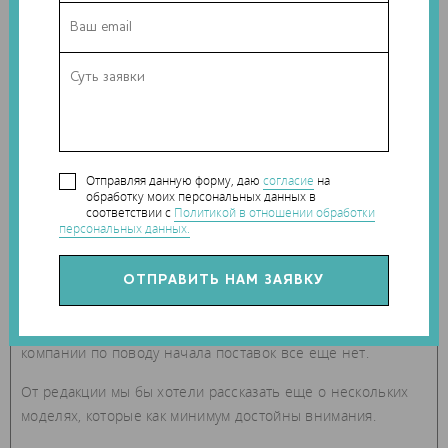
Известный детский бренд Mattel запускает производство
Отправляя данную форму, даю
согласие
на
3D-принтера ThingMaker. Он позволит детям печатать их
обработку моих персональных данных в
собственные игрушки при помощи легкого в освоении и
соответствии с
Политикой в отношении обработки
персональных данных.
доступного детям приложения ThingMaker Design, который
будет доступен для скачивания в AppStore. Ожидается, что
приложение будет иметь множество шаблонов и
инструкций в помощь детям, однако с момента релиза
этого 3D-принтера прошел уже год, а новостей от
компании по поводу начала поставок все еще нет.
От редакции мы бы хотели рассказать еще о нескольких
моделях, которые как минимум достойны внимания.