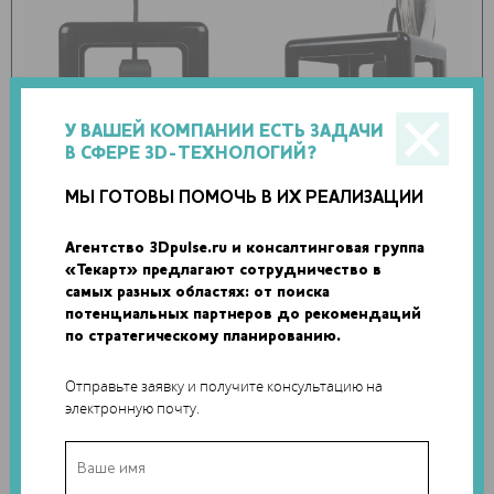
У ВАШЕЙ КОМПАНИИ ЕСТЬ ЗАДАЧИ
В СФЕРЕ 3D-ТЕХНОЛОГИЙ?
МЫ ГОТОВЫ ПОМОЧЬ В ИХ РЕАЛИЗАЦИИ
Micro 3D Printer – еще один хороший вариант домашнего
Агентство 3Dpulse.ru и консалтинговая группа
настольного принтера. Имеется онлайн приложение для
«Текарт» предлагают сотрудничество в
комфортной работы через мобильные устройства. Его
самых разных областях: от поиска
название полностью себя оправдывает, он не просто
потенциальных партнеров до рекомендаций
маленький, он микроскопический.
по стратегическому планированию.
ThingMaker
Отправьте заявку и получите консультацию на
электронную почту.