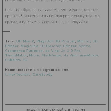
покрасить или оставить в первозданном виде.
UPD. Наш бдительный читатель Артём указал, что этот
принтер был всего лишь первоапрельской шуткой. Это
правда, и купить его, к сожалению, не получится.
Теги:
UP Mini 2
,
Play-Doh 3D Printer
,
MiniToy 3D
Printer
,
Magicube 3D Desctop Printer
,
Sprite
,
Станислав Пименов
,
da Vinci Jr. 1.0 Pro
,
ThingMaker
,
Micro
,
Flashforge
,
da Vinci miniMaker
,
CubePro 3D
Наши новости в telegram канале:
t.me/Techart_CaseStudy
ПОДЕЛИТЬСЯ СТАТЬЕЙ С ДРУЗЬЯМИ