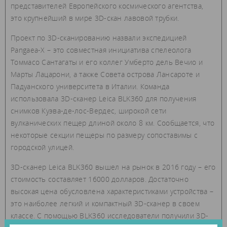
представителей Европейского космического агентства,
это крупнейший в мире 3D-скан лавовой трубки.
Проект по 3D-сканированию назвали экспедицией
Pangaea-X – это совместная инициатива спелеолога
Томмасо Сантагаты и его коллег Умберто дель Вечио и
Марты Лацарони, а также Совета острова Лансароте и
Падуанского университета в Италии. Команда
использовала 3D-сканер Leica BLK360 для получения
снимков Куэва-де-лос-Вердес, широкой сети
вулканических пещер длиной около 8 км. Сообщается, что
некоторые секции пещеры по размеру сопоставимы с
городской улицей.
3D-сканер Leica BLK360 вышел на рынок в 2016 году – его
стоимость составляет 16000 долларов. Достаточно
высокая цена обусловлена характеристиками устройства –
это наиболее легкий и компактный 3D-сканер в своем
классе. С помощью BLK360 исследователи получили 3D-