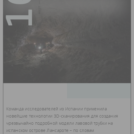
16
март — 2018
Команда исследователей из Испании применила
новейшие технологии 3D-сканирования для создания
чрезвычайно подробной модели лавовой трубки на
испанском острове Лансароте – по словам