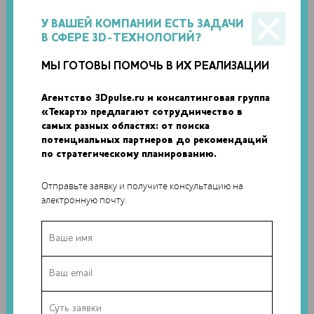
модель секции лавовой трубки длиной 1,3 км всего за три
часа. Устройство позволило составить подробную 3D-
У ВАШЕЙ КОМПАНИИ ЕСТЬ ЗАДАЧИ
карту трубки, просто пройдя через нее. Исследователи
В СФЕРЕ 3D-ТЕХНОЛОГИЙ?
подчеркивают, что работать с инновационным 3D-
МЫ ГОТОВЫ ПОМОЧЬ В ИХ РЕАЛИЗАЦИИ
сканером оказалось легко и удобно – в команде считают,
что в будущем такое оборудование вполне может стать
Агентство 3Dpulse.ru и консалтинговая группа
частью миссий по изучению Луны и Марса.
«Текарт» предлагают сотрудничество в
самых разных областях: от поиска
потенциальных партнеров до рекомендаций
по стратегическому планированию.
Отправьте заявку и получите консультацию на
электронную почту.
Полученные в пещере на Лансароте данные позволят