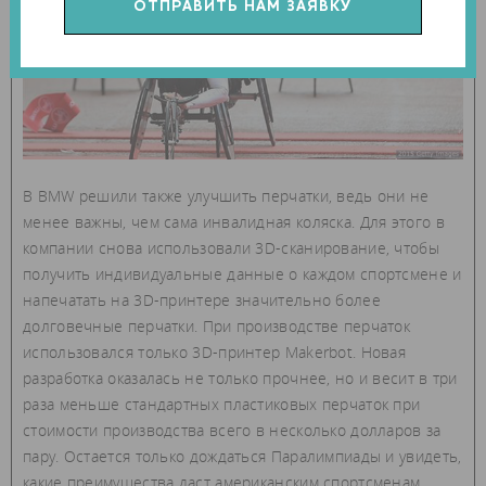
В BMW решили также улучшить перчатки, ведь они не
менее важны, чем сама инвалидная коляска. Для этого в
компании снова использовали 3D-сканирование, чтобы
получить индивидуальные данные о каждом спортсмене и
напечатать на 3D-принтере значительно более
долговечные перчатки. При производстве перчаток
использовался только 3D-принтер Makerbot. Новая
разработка оказалась не только прочнее, но и весит в три
раза меньше стандартных пластиковых перчаток при
стоимости производства всего в несколько долларов за
пару. Остается только дождаться Паралимпиады и увидеть,
какие преимущества даст американским спортсменам