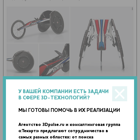
В результате была представлена минималистичная
У ВАШЕЙ КОМПАНИИ ЕСТЬ ЗАДАЧИ
трехколесная гоночная инвалидная коляска, не похожая
В СФЕРЕ 3D-ТЕХНОЛОГИЙ?
на другие. «Идея в том, что коляска словно исчезает, и
важны только сами спортсмены», – объясняет Брэд
МЫ ГОТОВЫ ПОМОЧЬ В ИХ РЕАЛИЗАЦИИ
Краччиола, руководитель проектов BMW Designworks. Он
Агентство 3Dpulse.ru и консалтинговая группа
также рассказал, что дизайнеры стремились сделать
«Текарт» предлагают сотрудничество в
коляску как можно компактнее, вместе с тем,
самых разных областях: от поиска