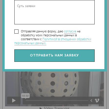
лондонская система – не единственная в своем роде,
подобные услуги начинают оказывать
специализированные центры в городах по всему миру.
Вскоре получение цифровой копии себя, пригодной для
3D-печати, может стать повсеместно распространенной
услугой.
Отправляя данную форму, даю
согласие
на
обработку моих персональных данных в
соответствии с
Политикой в отношении обработки
персональных данных.