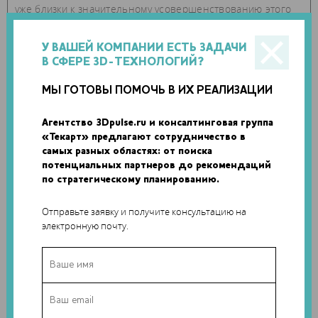
уже близки к значительному усовершенствованию этого
аспекта.
У ВАШЕЙ КОМПАНИИ ЕСТЬ ЗАДАЧИ
В СФЕРЕ 3D-ТЕХНОЛОГИЙ?
Одна из причин, по
которой посетители
МЫ ГОТОВЫ ПОМОЧЬ В ИХ РЕАЛИЗАЦИИ
Королевской академии
искусств могут захотеть
Агентство 3Dpulse.ru и консалтинговая группа
отсканировать свое лицо
«Текарт» предлагают сотрудничество в
– это возможность
самых разных областях: от поиска
напечатать модель на
потенциальных партнеров до рекомендаций
по стратегическому планированию.
3D-принтере, чтобы
порадовать своих
Отправьте заявку и получите консультацию на
близких, поделиться с
электронную почту.
друзьями, делать сканы и
модели своих детей на
память о том, как они растут... И для этого можно
использовать почти любое устройство и материал, в
зависимости от желаемого результата. Конечно,