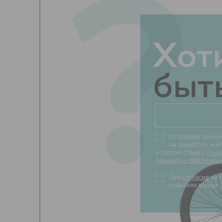
?
Хот
быть
Отправляя данну
на обработку мо
в соответствии с
Поли
обработки персональ
Даю
согласие
на получение новостей о
событиях в мире 