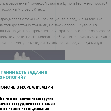
р, разработанный командой стартапа LymphaTech – это простой
охож на Microsoft Kinect.
разумевает опускание ноги пациента в воду и вычисление
аются достаточно точными, но такой способ неудобен в
ольких пациентов. Применение инфракрасного сканера оказалос
ением точности. На сканирование обеих ног с помощью 3D-скане
той – 7,5 минут, а методом выталкивания воды – 17,4 минуты.
МПАНИИ ЕСТЬ ЗАДАЧИ В
ЕХНОЛОГИЙ?
ПОМОЧЬ В ИХ РЕАЛИЗАЦИИ
lse.ru и консалтинговая группа
лагают сотрудничество в самых
х: от поиска потенциальных