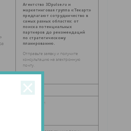
Агентство 3Dpulse.ru и
маркетинговая группа «Текарт»
предлагают сотрудничество в
самых разных областях: от
поиска потенциальных
партнеров до рекомендаций
ь
по стратегическому
ра
планированию.
Отправьте заявку и получите
консультацию на электронную
почту.