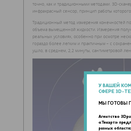
точно, как и традиционными методами. 3D-скане
инфракрасный сенсор, принцип работы которого п
Традиционный метод измерения конечностей под
объема вымещенной жидкости. Измерения получ
реальных условиях, особенно при осмотре неск
гораздо более легким и практичным – с сохран
ушло, в среднем, 2,2 минуты, сантиметровой лен
У ВАШЕЙ КО
СФЕРЕ 3D-Т
МЫ ГОТОВЫ 
Агентство 3Dpu
«Текарт» пред
разных областя