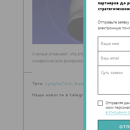
партнеров до 
стратегическом
Отправьте заявку
электронную почт
Ученые отмечают, что это первый проект, в кот
лимфатическим филяриозом.
Теги:
LymphaTech
,
Вашингтонский универс
Наши новости в telegram канале:
t.me/Tec
Отправляя да
моих персонал
в отношении о