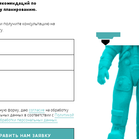
рекомендаций по
у планированию.
 и получите консультацию на
у.
ором 3D-сканирование используется для помощи пациентам с
итет
hart_CaseStudy
нную форму, даю
согласие
на обработку
ьных данных в соответствии с
Политикой
бработки персональных данных.