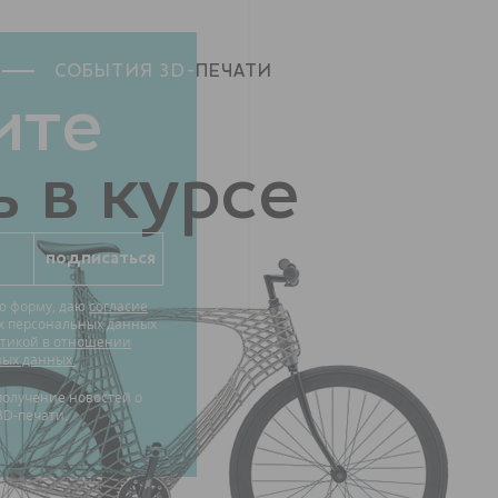
СОБЫТИЯ 3D-
ПЕЧАТИ
ите
 в курсе
ю форму, даю
согласие
их персональных данных
тикой в отношении
ных данных.
3D-печати.