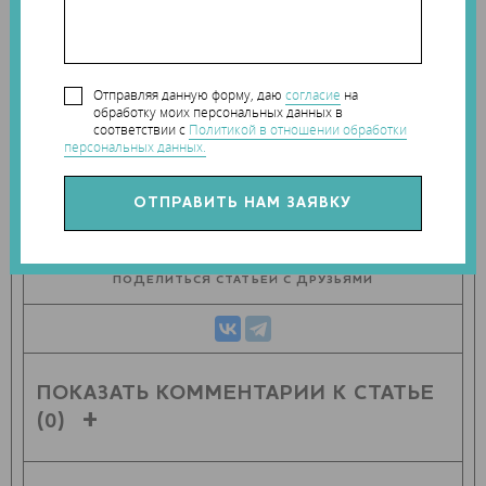
Теги:
Calibry
,
Thor3D
,
3D-сканирование
,
3D-сканер
Наши новости в telegram канале:
t.me/Techart_CaseStudy
Отправляя данную форму, даю
согласие
на
Компании:
обработку моих персональных данных в
Thor3D
соответствии с
Политикой в отношении обработки
персональных данных.
ПОДЕЛИТЬСЯ СТАТЬЕЙ С ДРУЗЬЯМИ
ПОКАЗАТЬ КОММЕНТАРИИ К СТАТЬЕ
(0)