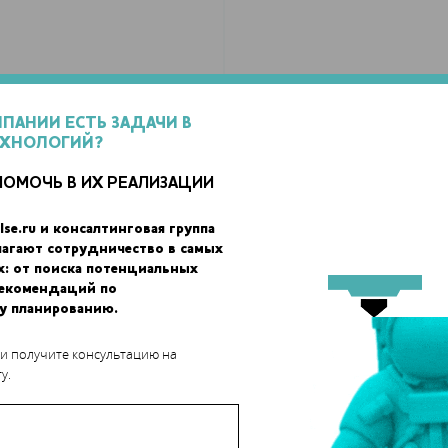
МПАНИИ ЕСТЬ ЗАДАЧИ В
ЕХНОЛОГИЙ?
ПОМОЧЬ В ИХ РЕАЛИЗАЦИИ
lse.ru и консалтинговая группа
лагают сотрудничество в самых
х: от поиска потенциальных
рекомендаций по
у планированию.
. Теперь пользователи могут рассекать модели, выбирая 3 точк
 и получите консультацию на
у.
наты 0,0,0 для упрощения импорта в другое программное