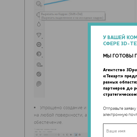
У ВАШЕЙ КО
СФЕРЕ 3D-Т
МЫ ГОТОВЫ 
Агентство 3Dpu
«Текарт» пред
разных областя
партнеров до 
стратегическом
Упрощено создание и использование «Секций»
Отправьте заявку
электронную почт
на любой поверхности, а также задавать коорди
обеспечение.