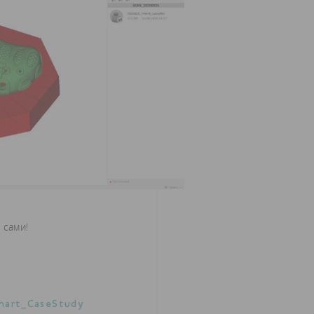
 сами!
hart_CaseStudy