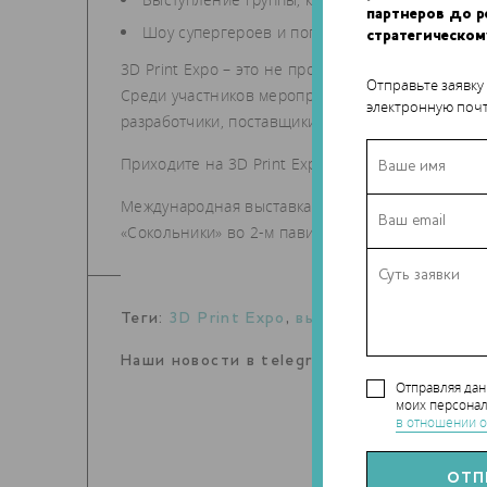
партнеров до 
Шоу супергероев и популярных персонажей.
стратегическом
3D Print Expo – это не просто интересно прове
Отправьте заявку
Среди участников мероприятия будут представи
электронную почт
разработчики, поставщики, инвесторы и бизнес
Приходите на 3D Print Expo – и вы увидите, ка
Международная выставка 3D Print Expo 2016 буд
«Сокольники» во 2-м павильоне. Зарегистриров
Теги:
3D Print Expo
,
выставка
Наши новости в telegram канале:
t.me/Tec
Отправляя да
моих персонал
в отношении о