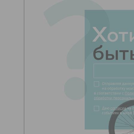
?
Хот
быть
Отправляя данну
на обработку мо
в соответствии с
Поли
обработки персональ
Даю
согласие
на получение новостей о
событиях в мире 