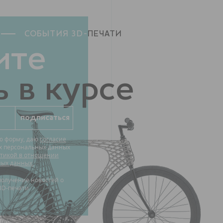
СОБЫТИЯ 3D-
ПЕЧАТИ
ите
 в курсе
ю форму, даю
согласие
их персональных данных
тикой в отношении
ных данных.
3D-печати.