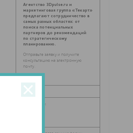
Агентство 3Dpulse.ru и
маркетинговая группа «Текарт»
предлагают сотрудничество в
самых разных областях: от
поиска потенциальных
партнеров до рекомендаций
по стратегическому
планированию.
Отправьте заявку и получите
консультацию на электронную
почту.