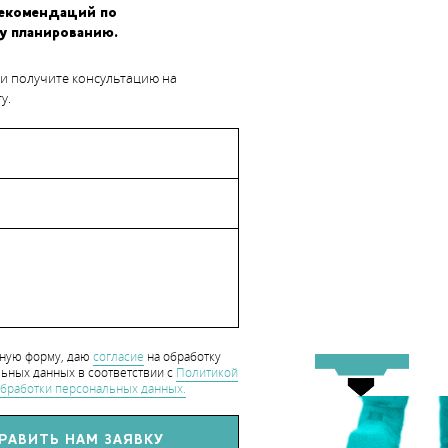
рекомендаций по
у планированию.
денное время, но и возможность завести полезные знакомства.
 и получите консультацию на
тели крупнейших отечественных и зарубежных компаний,
у.
мены, заинтересованные в развитии аддитивных технологий.
кой огромный прорыв совершили аддитивные технологии за год!
ет проходить два дня – 17 и 18 ноября – на территории КВЦ
аться на мероприятие можно
по ссылке
.
hart_CaseStudy
нную форму, даю
согласие
на обработку
ьных данных в соответствии с
Политикой
бработки персональных данных.