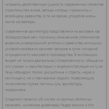
«отразить двойственную сущность современных проектов
строительства жилья, авторы которых стремились к
всеобщему равенству, в то же время, уподобив жизнь
ленте конвейера».
Современная архитектура представлена на выставке как
обоюдоострый меч, поскольку изначальное утопическое
видение универсальной эстетики и равенства жилищных
условий неизбежно загоняет авторов в тупик холодной
отчужденности массового производства. В экспозицию
входят не только два фильма («Современность: обещание
или угроза» и «Архитекторы») и видеоинсталляция на ту же
тему («Фридрих Милке: дисциплина и страсть, наука о
лестницах»), но и трехмерные модели, позволяющие
посетителям глубже постичь суть архитектуры
модернизма.
Создатели проекта «28 систем из крупных бетонных
панелей», чилийские дизайнеры Педро Алонсо и Уго