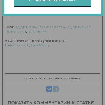
алюминия в ближайшее время получат широкое
применение», – заявил Роман Вахромов.
Теги:
аддитивное производство
,
аддитивные
технологии
,
алюминий
Наши новости в telegram канале:
t.me/Techart_CaseStudy
ПОДЕЛИТЬСЯ СТАТЬЕЙ С ДРУЗЬЯМИ
ПОКАЗАТЬ КОММЕНТАРИИ К СТАТЬЕ