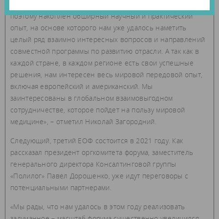
доля населения Земли и работает множество врачей,
поэтому накоплен обширный научный и практический
опыт, на основе которого нам уже удалось наметить
целый ряд взаимно интересных вопросов и направлений
совместной программы по развитию отрасли. А так как в
каждой стране, в каждом регионе есть свои успешные
решения, нам интересен весь мировой передовой опыт,
включая европейский и американский. Мы
заинтересованы в глобальном взаимовыгодном
сотрудничестве, которое пойдет на пользу мировой
медицине», – отметил Николай Загородний.
Следующий, третий ЕОФ состоится в 2021 году. Как
рассказал президент оргкомитета форума, заместитель
генерального директора Консалтинговой группы
«Полилог» Павел Дорошенко, уже идут переговоры с
потенциальными партнерами.
«Мы рады, что нам удалось в этом году реализовать
задуманное – масштаб форума существенно увеличился