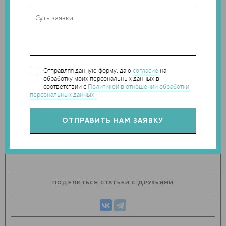
7, стр. 1, павильон 2.
Присоединяйтесь!
Отправляя данную форму, даю
согласие
на
Теги:
3D Print Expo
,
3D-дизайнер
,
3D-печать
,
3D-
обработку моих персональных данных в
принтер
соответствии с
Политикой в отношении обработки
персональных данных.
Наши новости в telegram канале:
t.me/Techart_CaseStudy
ПОДЕЛИТЬСЯ СТАТЬЕЙ С ДРУЗЬЯМИ