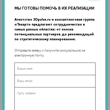
СФЕРЕ 3D-ТЕХНОЛОГИЙ
МЫ ГОТОВЫ ПОМОЧЬ В ИХ РЕАЛИЗАЦИИ
Большинство наших посетителей уже давно знает, что 17-
18 ноября в КВЦ «Сокольники» состоится IV ежегодная
Агентство 3Dpulse.ru и консалтинговая группа
выставка 3D Print Expo 2016....
«Текарт» предлагают сотрудничество в
самых разных областях: от поиска
потенциальных партнеров до рекомендаций
по стратегическому планированию.
Отправьте заявку и получите консультацию на
электронную почту.
01 ноября 2016
0