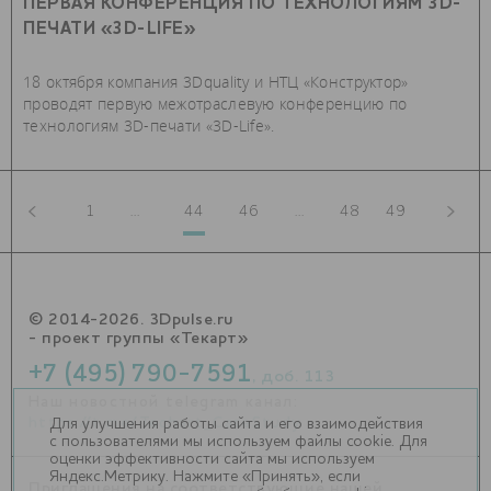
ПЕРВАЯ КОНФЕРЕНЦИЯ ПО ТЕХНОЛОГИЯМ 3D-
ПЕЧАТИ «3D-LIFE»
18 октября компания 3Dquality и НТЦ «Конструктор»
проводят первую межотраслевую конференцию по
технологиям 3D-печати «3D-Life».
1
...
44
46
...
48
49
© 2014-2026. 3Dpulse.ru
- проект группы «Текарт»
+7 (495) 790-7591
, доб. 113
Наш новостной telegram канал:
https://t.me/Techart_CaseStudy
Для улучшения работы сайта и его взаимодействия
с пользователями мы используем файлы cookie. Для
оценки эффективности сайта мы используем
Яндекс.Метрику. Нажмите «Принять», если
Приглашения на соответствующие нашей