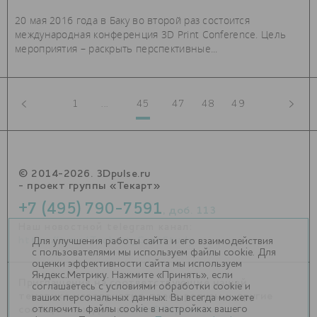
20 мая 2016 года в Баку во второй раз состоится
международная конференция 3D Print Conference. Цель
мероприятия – раскрыть перспективные...
1
...
45
47
48
49
© 2014-2026. 3Dpulse.ru
- проект группы «Текарт»
+7 (495) 790-7591
, доб. 113
Наш новостной telegram канал:
https://t.me/Techart_CaseStudy
Для улучшения работы сайта и его взаимодействия
с пользователями мы используем файлы cookie. Для
оценки эффективности сайта мы используем
Яндекс.Метрику. Нажмите «Принять», если
Приглашения на соответствующие нашей
соглашаетесь с условиями обработки cookie и
тематике мероприятия, пресс-релизы и другие
ваших персональных данных. Вы всегда можете
отключить файлы cookie в настройках вашего
сообщения ждем на
info@3dpulse.ru
.