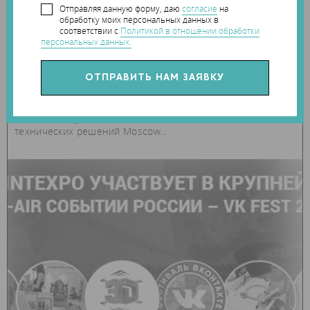
Отправляя данную форму, даю
согласие
на
3d-события
обработку моих персональных данных в
соответствии с
Политикой в отношении обработки
НА ПЕРВОМ В РОССИИ ФЕСТИВАЛЕ МЕЙКЕРОВ
персональных данных.
ДЕЛАЛИ 3D-СЕЛФИ И ОБСУЖДАЛИ ЦИФРОВУЮ
РЕВОЛЮЦИЮ
9-10 июля 2016 года в НИТУ «МИСиС» прошел первый в
России международный фестиваль изобретений и смелых
технических решений Moscow...