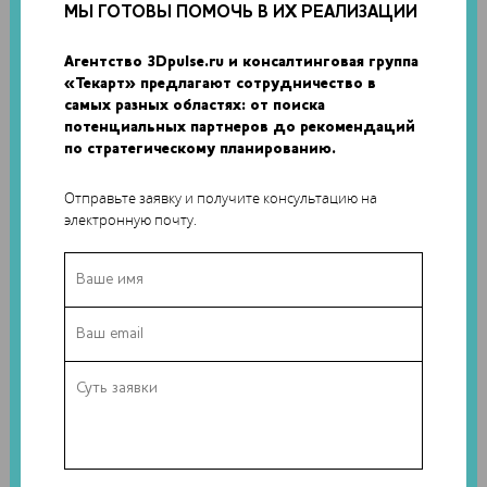
ВСЕРОССИЙСКОГО ИНЖЕНЕРНОГО ФЕСТИВАЛЯ
МЫ ГОТОВЫ ПОМОЧЬ В ИХ РЕАЛИЗАЦИИ
В особенности разработки технологий 3D погрузятся
Агентство 3Dpulse.ru и консалтинговая группа
участники школы 3D-технологий Всероссийского
«Текарт» предлагают сотрудничество в
инженерного фестиваля....
самых разных областях: от поиска
потенциальных партнеров до рекомендаций
по стратегическому планированию.
9
Отправьте заявку и получите консультацию на
электронную почту.
14 июля 2016
0