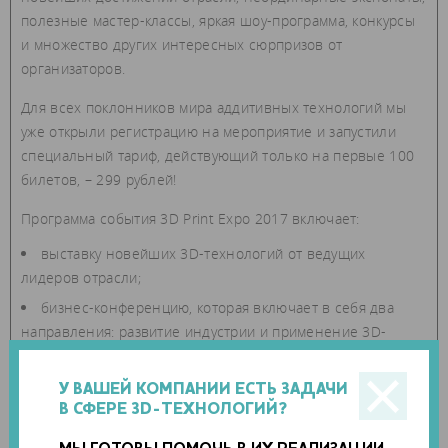
полезные мастер-классы, яркая шоу-программа, конкурсы
и множество других интересных сюрпризов от
организаторов.
Для всех поклонников мира аддитивных технологий мы
уже открыли регистрацию на мероприятие и запустили
специальный тариф, действующий только на первые 100
билетов, – 299 рублей!
Программа события 3D Print Expo 2017 включает:
выставку новейших 3D-технологий от ведущих
лидеров отрасли;
бизнес-конференцию, которая включает в себя два
направления: развитие индустрии и применение 3D-
печати в разных сферах деятельности;
дискуссию в формате круглого стола с экспертами
У ВАШЕЙ КОМПАНИИ ЕСТЬ ЗАДАЧИ
«Сколково»;
В СФЕРЕ 3D-ТЕХНОЛОГИЙ?
мастер-классы по работе с 3D-принтерами, сканерами и