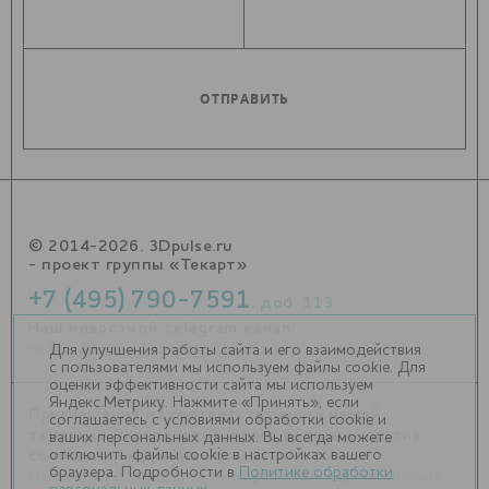
© 2014-2026. 3Dpulse.ru
- проект группы «Текарт»
+7 (495) 790-7591
, доб. 113
Наш новостной telegram канал:
https://t.me/Techart_CaseStudy
Для улучшения работы сайта и его взаимодействия
с пользователями мы используем файлы cookie. Для
оценки эффективности сайта мы используем
Яндекс.Метрику. Нажмите «Принять», если
Приглашения на соответствующие нашей
соглашаетесь с условиями обработки cookie и
тематике мероприятия, пресс-релизы и другие
ваших персональных данных. Вы всегда можете
отключить файлы cookie в настройках вашего
сообщения ждем на
info@3dpulse.ru
.
браузера. Подробности в
Политике обработки
Политика в отношении обработки персональных