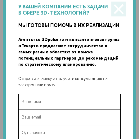
У ВАШЕЙ КОМПАНИИ ЕСТЬ ЗАДАЧИ
В СФЕРЕ 3D-ТЕХНОЛОГИЙ?
МЫ ГОТОВЫ ПОМОЧЬ В ИХ РЕАЛИЗАЦИИ
Агентство 3Dpulse.ru и консалтинговая группа
«Текарт» предлагают сотрудничество в
самых разных областях: от поиска
потенциальных партнеров до рекомендаций
по стратегическому планированию.
На сессии будет также представлен проект двух
Отправьте заявку и получите консультацию на
отечественных компаний – «Спутникс» и «Анизопринт», –
электронную почту.
разрабатывающих 3D-принтер для печати в космосе
различных деталей углеволоконными композитами. Идея
изготовления и сборки спутников на МКС не новая и
активно обсуждается в последние годы, причем в
качестве источника материалов рассматриваются даже
астероиды.