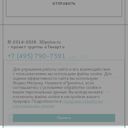
© 2014-2026. 3Dpulse.ru
- проект группы «Текарт»
+7 (495) 790-7591
, доб. 113
Наш новостной telegram канал:
https://t.me/Techart_CaseStudy
Для улучшения работы сайта и его взаимодействия
с пользователями мы используем файлы cookie. Для
оценки эффективности сайта мы используем
Яндекс.Метрику. Нажмите «Принять», если
Приглашения на соответствующие нашей
соглашаетесь с условиями обработки cookie и
тематике мероприятия, пресс-релизы и другие
ваших персональных данных. Вы всегда можете
отключить файлы cookie в настройках вашего
сообщения ждем на
info@3dpulse.ru
.
браузера. Подробности в
Политике обработки
Политика в отношении обработки персональных
персональных данных
данных
Принять