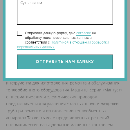
операции лазерной наплавки.
Также на стенде СПбГМТУ будут представлены
обновленная высокопроизводительная установка прямого
лазерного выращивания ИЛИСТ-L и линейка
Отправляя данную форму, даю
согласие
на
обработку моих персональных данных в
периферийного оборудования для металлических
соответствии с
Политикой в отношении обработки
3D‑принтеров. Эти решения направлены на повышение
персональных данных.
эффективности промышленного производства и
расширение возможностей аддитивных технологий в
ключевых отраслях.
НИТЛ СПбГМТУ представит новейшие разработки
инструмента для изготовления, ремонта и обслуживания
теплообменного оборудования. Машины серии «Мангуст»
с пневматическим и электрическим приводом
предназначены для удаления сварных швов и разделки
труб при ремонте и изготовлении теплообменных
аппаратов.Также в числе представленных решений:
пневматические вальцовочные машины с контролем