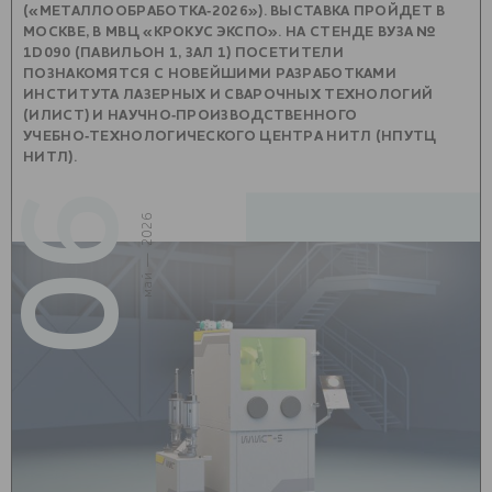
(«МЕТАЛЛООБРАБОТКА‑2026»). ВЫСТАВКА ПРОЙДЕТ В
МОСКВЕ, В МВЦ «КРОКУС ЭКСПО». НА СТЕНДЕ ВУЗА №
1D090 (ПАВИЛЬОН 1, ЗАЛ 1) ПОСЕТИТЕЛИ
ПОЗНАКОМЯТСЯ С НОВЕЙШИМИ РАЗРАБОТКАМИ
ИНСТИТУТА ЛАЗЕРНЫХ И СВАРОЧНЫХ ТЕХНОЛОГИЙ
(ИЛИСТ) И НАУЧНО‑ПРОИЗВОДСТВЕННОГО
УЧЕБНО‑ТЕХНОЛОГИЧЕСКОГО ЦЕНТРА НИТЛ (НПУТЦ
НИТЛ).
06
май — 2026