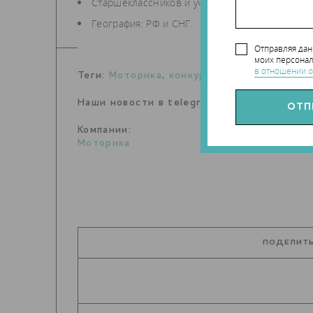
Старшеклассников и учащихся технических, 
География: РФ и СНГ.
Отправляя да
моих персонал
в отношении о
Теги:
Моторика
,
конкурс
Наши новости в telegram канале:
t.me/Tec
Компании:
Моторика
ПОДЕЛИТЬ