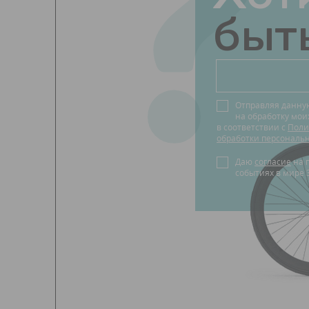
?
быть
Отправляя данну
на обработку мо
в соответствии с
Поли
обработки персональ
Даю
согласие
на получение новостей о
событиях в мире 