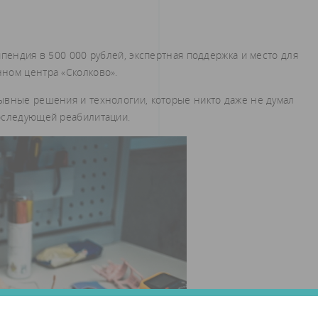
ипендия в 500 000 рублей, экспертная поддержка и место для
ном центра «Сколково».
ывные решения и технологии, которые никто даже не думал
оследующей реабилитации.