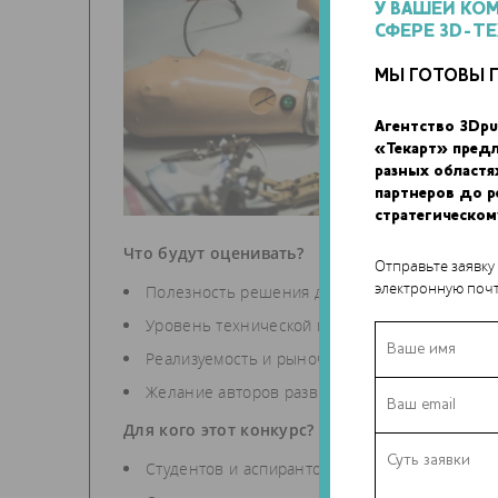
У ВАШЕЙ КО
СФЕРЕ 3D-Т
МЫ ГОТОВЫ 
Агентство 3Dpu
«Текарт» пред
разных областя
партнеров до 
стратегическом
Что будут оценивать?
Отправьте заявку
электронную почт
Полезность решения для пользователей;
Уровень технической проработки (идея\прото
Реализуемость и рыночная перспектива реше
Желание авторов развиваться в области кибо
Для кого этот конкурс?
Студентов и аспирантов технических и медиц