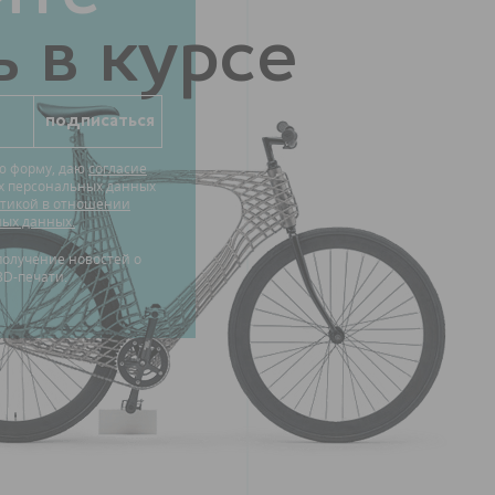
 в курсе
ю форму, даю
согласие
их персональных данных
тикой в отношении
ных данных.
3D-печати.