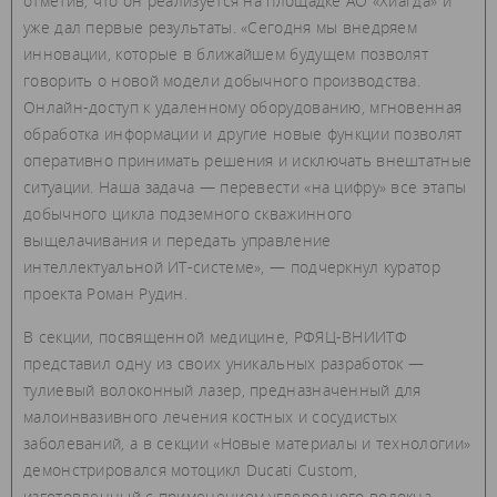
отметив, что он реализуется на площадке АО «Хиагда» и
уже дал первые результаты. «Сегодня мы внедряем
инновации, которые в ближайшем будущем позволят
говорить о новой модели добычного производства.
Онлайн-доступ к удаленному оборудованию, мгновенная
обработка информации и другие новые функции позволят
оперативно принимать решения и исключать внештатные
ситуации. Наша задача — перевести «на цифру» все этапы
добычного цикла подземного скважинного
выщелачивания и передать управление
интеллектуальной ИТ-системе», — подчеркнул куратор
проекта Роман Рудин.
В секции, посвященной медицине, РФЯЦ-ВНИИТФ
представил одну из своих уникальных разработок —
тулиевый волоконный лазер, предназначенный для
малоинвазивного лечения костных и сосудистых
заболеваний, а в секции «Новые материалы и технологии»
демонстрировался мотоцикл Ducati Custom,
изготовленный с применением углеродного волокна