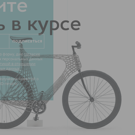
ите
 в курсе
ю форму, даю
согласие
их персональных данных
тикой в отношении
ных данных.
3D-печати.