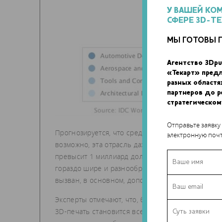
У ВАШЕЙ КО
СФЕРЕ 3D-Т
МЫ ГОТОВЫ 
Агентство 3Dpu
«Текарт» пред
разных областя
партнеров до 
стратегическом
Отправьте заявку
Прогнозируется, что среди изменений в 2015-202
электронную почт
возможно, эта отрасль даже выйдет на третье ме
превысит 1 миллиард долларов. В целом ожидает
гораздо шире и разнообразнее – выручка состав
вызван, в основном, дополнительными инвести
Эксперты отмечают, что, благодаря широкому ас
3D-печать становится все гибче и привлекатель