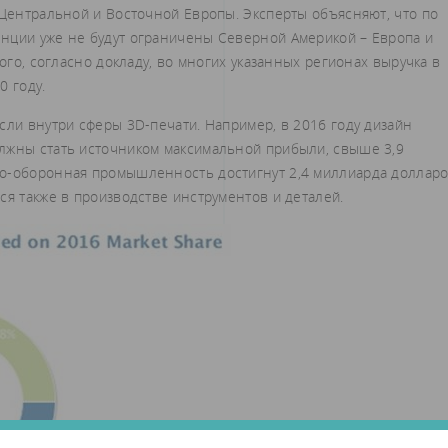
 Центральной и Восточной Европы. Эксперты объясняют, что по
нции уже не будут ограничены Северной Америкой – Европа и
того, согласно докладу, во многих указанных регионах выручка в
0 году.
сли внутри сферы 3D-печати. Например, в 2016 году дизайн
лжны стать источником максимальной прибыли, свыше 3,9
но-оборонная промышленность достигнут 2,4 миллиарда долларо
ся также в производстве инструментов и деталей.