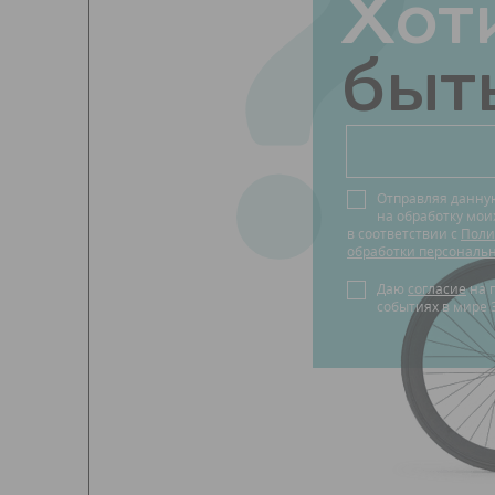
?
Хот
быть
Отправляя данну
на обработку мо
в соответствии с
Поли
обработки персональ
Даю
согласие
на получение новостей о
событиях в мире 