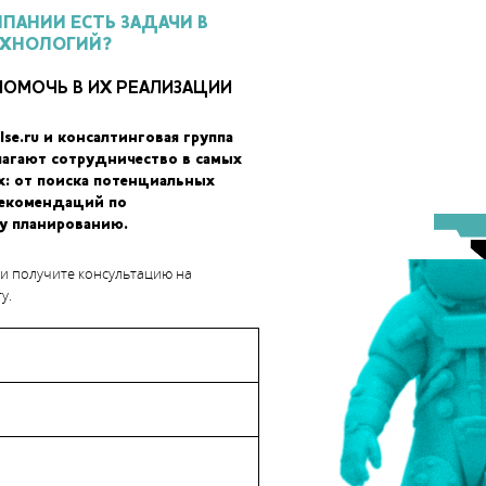
МПАНИИ ЕСТЬ ЗАДАЧИ В
ЕХНОЛОГИЙ?
ПОМОЧЬ В ИХ РЕАЛИЗАЦИИ
lse.ru и консалтинговая группа
лагают сотрудничество в самых
х: от поиска потенциальных
рекомендаций по
у планированию.
 и получите консультацию на
0 годах будет рост трат в стоматологической 3D-печати –
у.
сто, тогда как в медицинской и потребительской сфере выручка
ся, что к 2020 году применение 3D-печати в медицине будет
ит более 3,1 миллиарда долларов. По словам IDC, рост будет
циями медицинских компаний в США и Западной Европе.
сортименту 3D-принтеров и материалов, а также снижению цен,
нее для различных задач. Помимо этого, рыночная доля уже