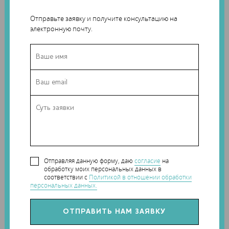
делают проекты Eviation реалистичными.
Отправьте заявку и получите консультацию на
электронную почту.
Сейчас в компании используют 3D-печать для
Отправляя данную форму, даю
согласие
на
обработку моих персональных данных в
прототипирования и испытаний. Учитывая, что 3D-печать
соответствии с
Политикой в отношении обработки
позволяет создавать легкие детали сложной формы,
персональных данных.
разработчики также могут рассмотреть возможность
напечатать некоторые конечные детали летательного
аппарата.