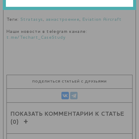
Теги:
Stratasys
,
авиастроение
,
Eviation Aircraft
Наши новости в telegram канале:
t.me/Techart_CaseStudy
ПОДЕЛИТЬСЯ СТАТЬЕЙ С ДРУЗЬЯМИ
ПОКАЗАТЬ КОММЕНТАРИИ К СТАТЬЕ
(0)