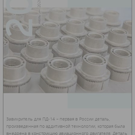
20
июль — 2020
Завихритель для ПД-14 – первая в России деталь,
произведенная по аддитивной технологии, которая была
внедрена в конструкцию авиационного двигателя. Деталь