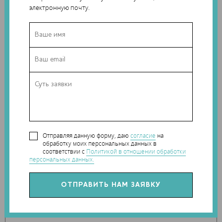
электронную почту.
внедрении аддитивных технологий при производстве
деталей камеры сгорания, турбин низкого и высокого
давления, сопловых и направляющих аппаратов».
Добавим, что АО «ЦАТ» создано на базе Объединенной
двигателестроительной корпорации ГК «Ростех» как
единый интегратор производства деталей с применением
аддитивных технологий.
Источник
Отправляя данную форму, даю
согласие
на
обработку моих персональных данных в
Теги:
Центр аддитивных технологий ГК Ростех
,
соответствии с
Политикой в отношении обработки
ВИАМ
,
Ростех
персональных данных.
Наши новости в telegram канале:
t.me/Techart_CaseStudy
Компании:
Центр аддитивных технологий ГК Ростех