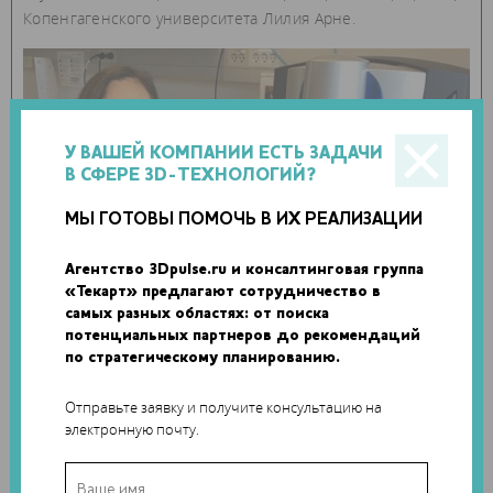
Копенгагенского университета Лилия Арне.
У ВАШЕЙ КОМПАНИИ ЕСТЬ ЗАДАЧИ
В СФЕРЕ 3D-ТЕХНОЛОГИЙ?
МЫ ГОТОВЫ ПОМОЧЬ В ИХ РЕАЛИЗАЦИИ
Агентство 3Dpulse.ru и консалтинговая группа
«Текарт» предлагают сотрудничество в
самых разных областях: от поиска
потенциальных партнеров до рекомендаций
по стратегическому планированию.
Вскоре разработка будет протестирована в
Университетской больнице Ольборг. Ученые ожидают,
Отправьте заявку и получите консультацию на
что «аддитивная еда» дополнит стандартный рацион,
электронную почту.
исходя из потребностей отдельных пациентов.