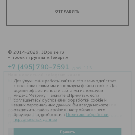
© 2014-2026. 3Dpulse.ru
- проект группы «Текарт»
+7 (495) 790-7591
, доб. 113
Наш новостной telegram канал:
https://t.me/Techart_CaseStudy
Для улучшения работы сайта и его взаимодействия
с пользователями мы используем файлы cookie. Для
оценки эффективности сайта мы используем
Яндекс.Метрику. Нажмите «Принять», если
Приглашения на соответствующие нашей
соглашаетесь с условиями обработки cookie и
тематике мероприятия, пресс-релизы и другие
ваших персональных данных. Вы всегда можете
отключить файлы cookie в настройках вашего
сообщения ждем на
info@3dpulse.ru
.
браузера. Подробности в
Политике обработки
Политика в отношении обработки персональных
персональных данных
данных
Принять