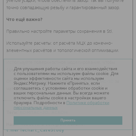
учетом усадки, чтобы обеспечить зазор. Так вы получите
точно совпадающую резьбу и гарантированный зазор.
Что ещё важно?
Правильно настройте параметры сохранения в Stl.
Используйте расчеты: от расчёта МЦХ до конечно-
элементных расчётов и топологической оптимизации.
Используйте поверхностное моделирование, чтобы
сделать модель более эргономичной.
Для улучшения работы сайта и его взаимодействия
с пользователями мы используем файлы cookie. Для
оценки эффективности сайта мы используем
От лица редакции благодарим команду
КОМПАС-3D
за
Яндекс.Метрику. Нажмите «Принять», если
материал
соглашаетесь с условиями обработки cookie и
ваших персональных данных. Вы всегда можете
отключить файлы cookie в настройках вашего
браузера. Подробности в
Политике обработки
персональных данных
Теги:
КОМПАС-3D
,
АСКОН
Принять
Наши новости в telegram канале:
t.me/Techart_CaseStudy