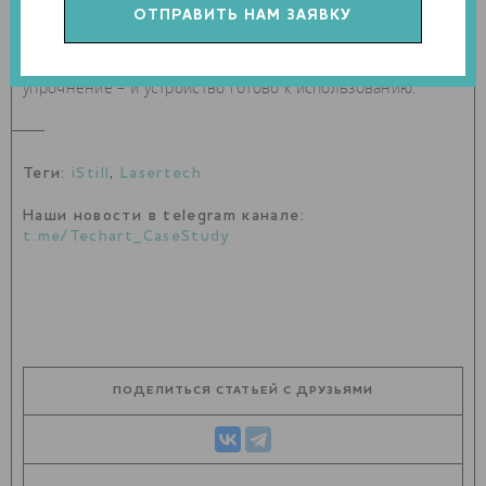
который почти не требует дополнительной обработки.
После 3D-печати нужно только отделить проект от
печатной платформы и провести дробеструйное
упрочнение – и устройство готово к использованию.
Теги:
iStill
,
Lasertech
Наши новости в telegram канале:
t.me/Techart_CaseStudy
ПОДЕЛИТЬСЯ СТАТЬЕЙ С ДРУЗЬЯМИ