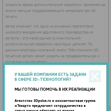
сократить время дополнительной обработки, применяя как
можно меньше поддерживающего материала при 3D-
печати.
Автор отмечает, что одно из основных препятствий
широкого внедрения аддитивного производства из
металла – это необходимость значительной
дополнительной обработки некоторых деталей. По
данным некоторых компаний, около 70% стоимости 3D-
печатной детали может уходить на предварительную и
последующую обработку.
У ВАШЕЙ КОМПАНИИ ЕСТЬ ЗАДАЧИ
В СФЕРЕ 3D-ТЕХНОЛОГИЙ?
МЫ ГОТОВЫ ПОМОЧЬ В ИХ РЕАЛИЗАЦИИ
Агентство 3Dpulse.ru и консалтинговая группа
«Текарт» предлагают сотрудничество в
самых разных областях: от поиска