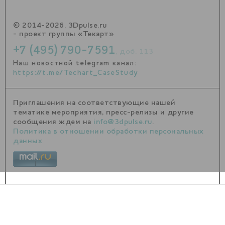
© 2014-2026. 3Dpulse.ru
- проект группы «Текарт»
+7 (495) 790-7591
, доб. 113
Наш новостной telegram канал:
https://t.me/Techart_CaseStudy
Приглашения на соответствующие нашей
тематике мероприятия, пресс-релизы и другие
сообщения ждем на
info@3dpulse.ru
.
Политика в отношении обработки персональных
данных