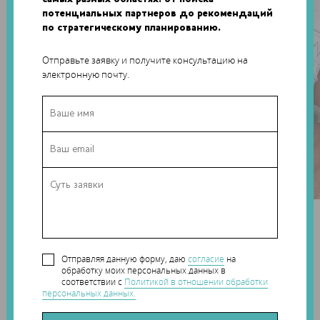
потенциальных партнеров до рекомендаций
по стратегическому планированию.
Отправьте заявку и получите консультацию на
электронную почту.
Разумеется, в процессе Дигель столкнулся с рядом
проблем. Для минимизации дополнительной обработки
ему пришлось избегать элементов с углами более 45
Отправляя данную форму, даю
согласие
на
обработку моих персональных данных в
градусов от вертикали, а также деталей, нависающих
соответствии с
Политикой в отношении обработки
более чем на несколько миллиметров. В результате ему
персональных данных.
удалось создать аппарат размером 117 x 58 x 66 мм,