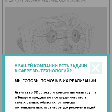
студии уже работают над следующим фильмом.
У ВАШЕЙ КОМПАНИИ ЕСТЬ ЗАДАЧИ
В СФЕРЕ 3D-ТЕХНОЛОГИЙ?
Помимо разнообразных декораций мультфильма
МЫ ГОТОВЫ ПОМОЧЬ В ИХ РЕАЛИЗАЦИИ
«Потерянное звено», с помощью технологий 3D-печати
эмоции персонажей будут выглядеть реалистичнее, чем
Агентство 3Dpulse.ru и консалтинговая группа
когда-либо в кукольной мультипликации. Например, в
«Текарт» предлагают сотрудничество в
одном из кадров можно видеть, что губы персонажа
самых разных областях: от поиска
потенциальных партнеров до рекомендаций
слипаются, как будто они высохли. Этот момент получился