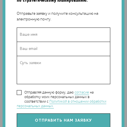
по стратегическому планированию.
настолько тонким, что специалисты Laika по
видеоэффектам удалили его, посчитав ошибкой – конечно,
Отправьте заявку и получите консультацию на
потом его вернули в фильм. Такое количество мелких
электронную почту.
деталей требует множества масок для малейших
изменений лица каждого персонажа. Во время съемок
аниматоры постоянно меняют маски кукол – именно
благодаря сочетанию мимики и озвучивания персонажи
выглядят живыми.
Отправляя данную форму, даю
согласие
на
обработку моих персональных данных в
соответствии с
Политикой в отношении обработки
персональных данных.