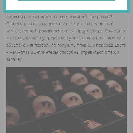
Для производства деталей с высоким разрешением в Laika
использовали 3D-принтер Stratasys J750, печатающий из
смолы в шести цветах, со специальной программой
Cuttlefish, разработанной в Институте исследований
компьютерной графики общества Фраунгофера. Сочетание
инновационного устройства и уникального программного
обеспечения позволило получить плавный переход цвета
– немногие 3D-принтеры способны справиться с такой
задачей.